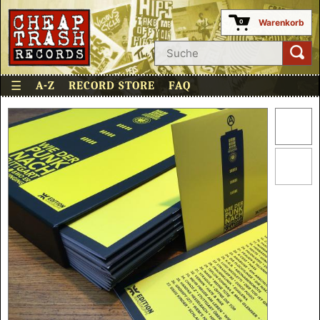
Warenkorb
0
☰
A-Z
RECORD STORE
FAQ