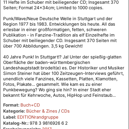
11 Hefte im Schuber mit beiliegender CD; Insgesamt 370
Seiten; Format 24x34cm; Limited to 1000 copies.
Punk/Wave/Neue Deutsche Welle in Stuttgart und der
Region 1977 bis 1983. Entwicklungen bis heute. All das
erlesbar in einer großformatigen, fetten, schweren
Publikation - in Fanzine-Tradition als elf Einzelhefte im
Schuber mit beiliegender CD. Insgesamt 370 Seiten mit
über 700 Abbildungen. 3,5 kg Gewicht!
40 Jahre Punk! In Stuttgart!? Ja! Unter der spießig-glatten
Oberfläche der baden-württembergischen
Landeshauptstadt brodelt(e) es. Der Historiker und Musiker
Simon Steiner hat über 100 Zeitzeugen-Interviews geführt,
unendlich viele Fanzines, Kassetten, Platten, Klamotten,
Fotos, Plakate... gesammelt. Wie kam es zu einer
Punkbewegung? Wo ging sie hin? In einer Stadt eher
bekannt für Kehrwoche, Autos, HipHop und Feinstaub...
Format:
Buch+CD
Kategorie:
Bücher & Zines
/
CDs
Label:
EDITIONrandgruppe
Katalog-Nr.:
978 3 9816926 6 2