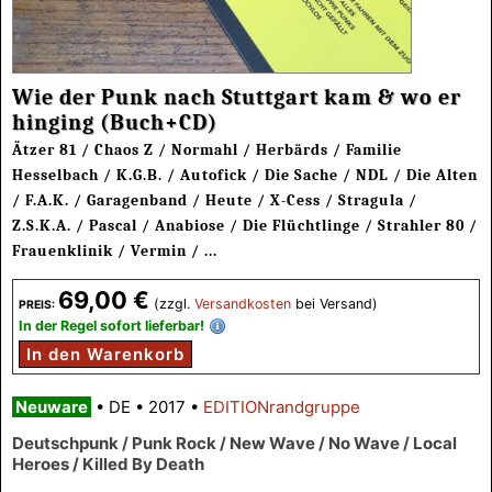
Wie der Punk nach Stuttgart kam & wo er
hinging (Buch+CD)
Ätzer 81 / Chaos Z / Normahl / Herbärds / Familie
Hesselbach / K.G.B. / Autofick / Die Sache / NDL / Die Alten
/ F.A.K. / Garagenband / Heute / X-Cess / Stragula /
Z.S.K.A. / Pascal / Anabiose / Die Flüchtlinge / Strahler 80 /
Frauenklinik / Vermin / ...
69,00 €
(zzgl.
Versandkosten
bei Versand)
PREIS:
In der Regel sofort lieferbar!
In den Warenkorb
Neuware
•
DE
•
2017
•
EDITIONrandgruppe
Deutschpunk / Punk Rock / New Wave / No Wave / Local
Heroes / Killed By Death