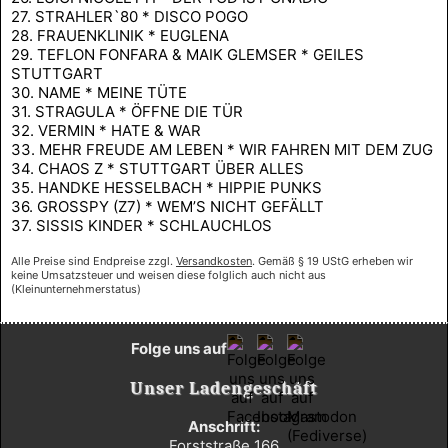
27. STRAHLER`80 * DISCO POGO
28. FRAUENKLINIK * EUGLENA
29. TEFLON FONFARA & MAIK GLEMSER * GEILES
STUTTGART
30. NAME * MEINE TÜTE
31. STRAGULA * ÖFFNE DIE TÜR
32. VERMIN * HATE & WAR
33. MEHR FREUDE AM LEBEN * WIR FAHREN MIT DEM ZUG
34. CHAOS Z * STUTTGART ÜBER ALLES
35. HANDKE HESSELBACH * HIPPIE PUNKS
36. GROSSPY (Z7) * WEM’S NICHT GEFÄLLT
37. SISSIS KINDER * SCHLAUCHLOS
Alle Preise sind Endpreise zzgl.
Versandkosten
. Gemäß § 19 UStG erheben wir
keine Umsatzsteuer und weisen diese folglich auch nicht aus
(Kleinunternehmerstatus)
Folge uns auf
Unser Ladengeschäft
Anschrift:
Forststraße 166