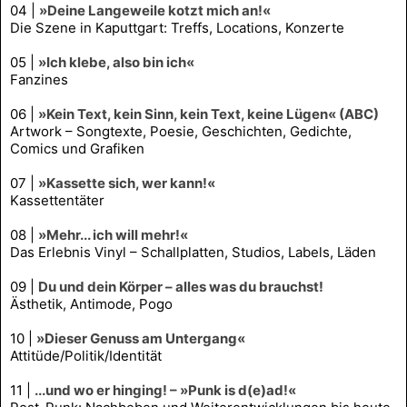
04 |
»Deine Langeweile kotzt mich an!«
Die Szene in Kaputtgart: Treffs, Locations, Konzerte
05 |
»Ich klebe, also bin ich«
Fanzines
06 |
»Kein Text, kein Sinn, kein Text, keine Lügen« (ABC)
Artwork – Songtexte, Poesie, Geschichten, Gedichte,
Comics und Grafiken
07 |
»Kassette sich, wer kann!«
Kassettentäter
08 |
»Mehr... ich will mehr!«
Das Erlebnis Vinyl – Schallplatten, Studios, Labels, Läden
09 |
Du und dein Körper – alles was du brauchst!
Ästhetik, Antimode, Pogo
10 |
»Dieser Genuss am Untergang«
Attitüde/Politik/Identität
11 |
...und wo er hinging! – »Punk is d(e)ad!«