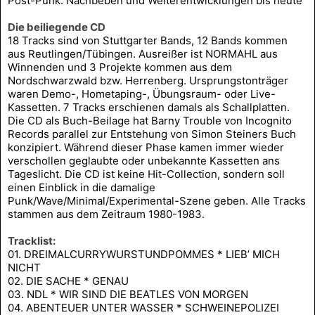
Post-Punk: Nachbeben und Weiterentwicklungen bis heute
Die beiliegende CD
18 Tracks sind von Stuttgarter Bands, 12 Bands kommen
aus Reutlingen/Tübingen. Ausreißer ist NORMAHL aus
Winnenden und 3 Projekte kommen aus dem
Nordschwarzwald bzw. Herrenberg. Ursprungstonträger
waren Demo-, Hometaping-, Übungsraum- oder Live-
Kassetten. 7 Tracks erschienen damals als Schallplatten.
Die CD als Buch-Beilage hat Barny Trouble von Incognito
Records parallel zur Entstehung von Simon Steiners Buch
konzipiert. Während dieser Phase kamen immer wieder
verschollen geglaubte oder unbekannte Kassetten ans
Tageslicht. Die CD ist keine Hit-Collection, sondern soll
einen Einblick in die damalige
Punk/Wave/Minimal/Experimental-Szene geben. Alle Tracks
stammen aus dem Zeitraum 1980-1983.
Tracklist:
01. DREIMALCURRYWURSTUNDPOMMES * LIEB’ MICH
NICHT
02. DIE SACHE * GENAU
03. NDL * WIR SIND DIE BEATLES VON MORGEN
04. ABENTEUER UNTER WASSER * SCHWEINEPOLIZEI