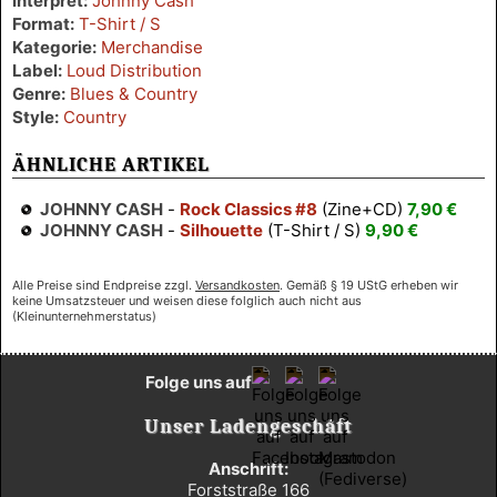
Interpret:
Johnny Cash
Format:
T-Shirt / S
Kategorie:
Merchandise
Label:
Loud Distribution
Genre:
Blues & Country
Style:
Country
ÄHNLICHE ARTIKEL
JOHNNY CASH
-
Rock Classics #8
(Zine+CD)
7,90 €
JOHNNY CASH
-
Silhouette
(T-Shirt / S)
9,90 €
Alle Preise sind Endpreise zzgl.
Versandkosten
. Gemäß § 19 UStG erheben wir
keine Umsatzsteuer und weisen diese folglich auch nicht aus
(Kleinunternehmerstatus)
Folge uns auf
Unser Ladengeschäft
Anschrift:
Forststraße 166