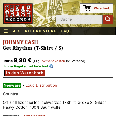
Warenkorb
0
☰
A-Z
RECORD STORE
FAQ
JOHNNY CASH
Get Rhythm (T-Shirt / S)
9,90 €
(zzgl.
Versandkosten
bei Versand)
PREIS:
In der Regel sofort lieferbar!
In den Warenkorb
Neuware
•
Loud Distribution
Country
Offiziell lizensiertes, schwarzes T-Shirt; Größe S; Gildan
Heavy Cotton; 100% Baumwolle.