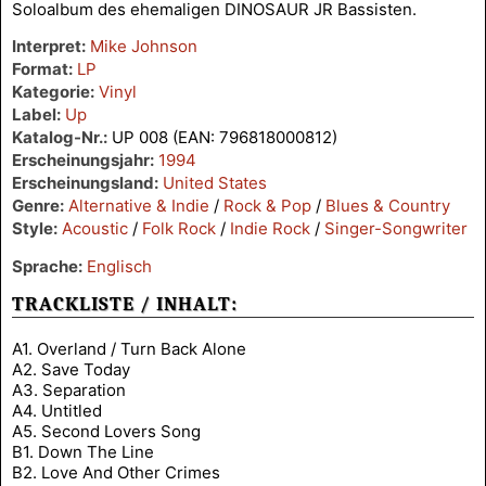
Soloalbum des ehemaligen DINOSAUR JR Bassisten.
Interpret:
Mike Johnson
Format:
LP
Kategorie:
Vinyl
Label:
Up
Katalog-Nr.:
UP 008 (EAN: 796818000812)
Erscheinungsjahr:
1994
Erscheinungsland:
United States
Genre:
Alternative & Indie
/
Rock & Pop
/
Blues & Country
Style:
Acoustic
/
Folk Rock
/
Indie Rock
/
Singer-Songwriter
Sprache:
Englisch
TRACKLISTE / INHALT:
A1. Overland / Turn Back Alone
A2. Save Today
A3. Separation
A4. Untitled
A5. Second Lovers Song
B1. Down The Line
B2. Love And Other Crimes