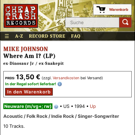
Warenkorb
0
☰
A-Z
RECORD STORE
FAQ
MIKE JOHNSON
Where Am I? (LP)
ex-Dinosaur Jr / ex-Snakepit
13,50 €
(zzgl.
Versandkosten
bei Versand)
PREIS:
In der Regel sofort lieferbar!
In den Warenkorb
Neuware (m/vg+; rw)
•
US
•
1994
•
Up
Acoustic / Folk Rock / Indie Rock / Singer-Songwriter
10 Tracks.