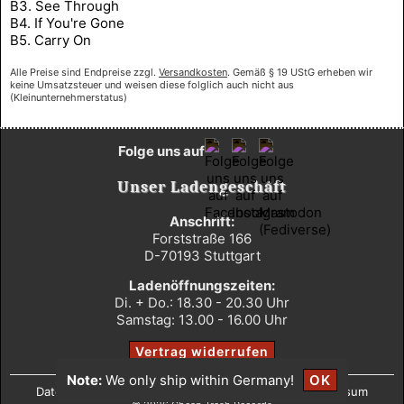
B3. See Through
B4. If You're Gone
B5. Carry On
Alle Preise sind Endpreise zzgl.
Versandkosten
. Gemäß § 19 UStG erheben wir
keine Umsatzsteuer und weisen diese folglich auch nicht aus
(Kleinunternehmerstatus)
Folge uns auf
Unser Ladengeschäft
Anschrift:
Forststraße 166
D-70193 Stuttgart
Ladenöffnungszeiten:
Di. + Do.: 18.30 - 20.30 Uhr
Samstag: 13.00 - 16.00 Uhr
Vertrag widerrufen
Note:
We only ship within Germany!
OK
Datenschutz
•
AGB
•
Widerrufsbelehrung
•
Impressum