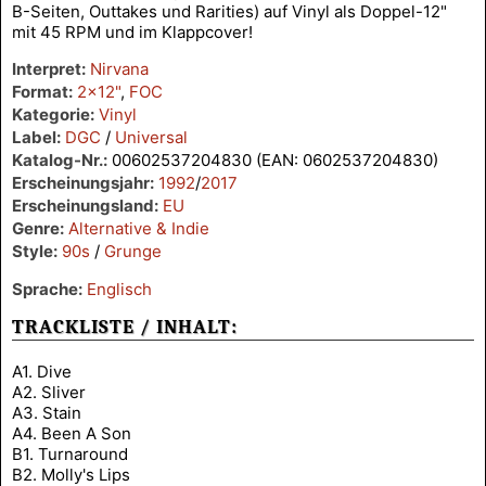
B-Seiten, Outtakes und Rarities) auf Vinyl als Doppel-12"
mit 45 RPM und im Klappcover!
Interpret:
Nirvana
Format:
2x12"
,
FOC
Kategorie:
Vinyl
Label:
DGC
/
Universal
Katalog-Nr.:
00602537204830 (EAN: 0602537204830)
Erscheinungsjahr:
1992
/
2017
Erscheinungsland:
EU
Genre:
Alternative & Indie
Style:
90s
/
Grunge
Sprache:
Englisch
TRACKLISTE / INHALT:
A1. Dive
A2. Sliver
A3. Stain
A4. Been A Son
B1. Turnaround
B2. Molly's Lips