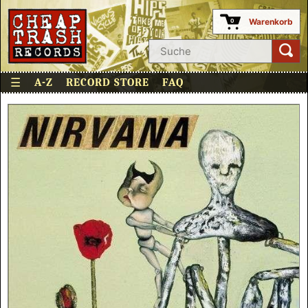
Warenkorb
0
☰
A-Z
RECORD STORE
FAQ