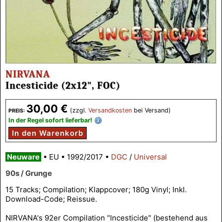
NIRVANA
Incesticide (2x12", FOC)
30,00 €
(zzgl.
Versandkosten
bei Versand)
PREIS:
In der Regel sofort lieferbar!
In den Warenkorb
Neuware
•
EU
•
1992/2017
•
DGC
/
Universal
90s / Grunge
15 Tracks; Compilation; Klappcover; 180g Vinyl; Inkl.
Download-Code; Reissue.
NIRVANA's 92er Compilation "Incesticide" (bestehend aus