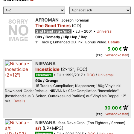
AFROMAN
Joseph Foreman
The Good Times
(CD)
2nd Hand (vg+/m-)
EU
2001
Universal
00s / Comedy / Hip Hop / Rap
11 Tracks; Enhanced CD. Inkl. Bonus Video.
Details
5,00 €
(zzgl.
Versandkosten
)
NIRVANA
Incesticide
(2x12", FOC)
Neuware
EU
1992/2017
DGC
/
Universal
90s / Grunge
15 Tracks; Compilation; Klappcover; 180g Vinyl; Inkl.
Download-Code; Reissue. NIRVANA's 92er Compilation "Incesticide"
(bestehend aus B-Seiten, Outtakes und Rarities) auf Vinyl als Doppel-12"
mit...
Details
30,00 €
(zzgl.
Versandkosten
)
NIRVANA
feat. Dave Grohl (Foo Fighters / Scream)
s/t
(LP+MP3)
Neuware
EU
2002/2015
DGC
/
Universal