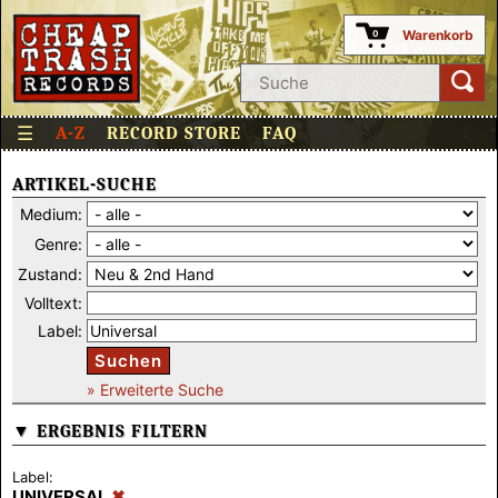
Warenkorb
0
☰
A-Z
RECORD STORE
FAQ
ARTIKEL-SUCHE
Medium:
Genre:
Zustand:
Volltext:
Label:
Suchen
» Erweiterte Suche
▼ ERGEBNIS FILTERN
Label:
UNIVERSAL