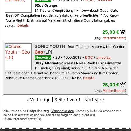
90s / Grunge
14 Tracks; Compilation; Inkl. Download-Code. Gute
"Best Of" Compilation inkl. dem bis dato unveröffentlichten "You Know
You're Right". Erstmals auf Vinyl erhältlich, diese Compilation gab es
zuvor...
Details
25,00 €
(zzgl.
Versandkosten
)
SONIC YOUTH
feat. Thurston Moore & Kim Gordon
Goo
(LP)
Neuware
EU
1990/2015
DGC
/
Universal
90s / Alternative Rock / Noise Rock / Experimental
11 Tracks; 180g Vinyl; Reissue. 6. Studio-Album der
einflussreichen Alternative-Band um Thurston Moore und Kim Gordon.
Reissue im Rahmen der "Back To Black"-Reihe.
Details
25,00 €
(zzgl.
Versandkosten
)
« Vorherige | Seite
1
von
1
| Nächste »
Alle Preise sind Endpreise zzgl.
Versandkosten
. Gemäß § 19 UStG erheben wir
keine Umsatzsteuer und weisen diese folglich auch nicht aus
(Kleinunternehmerstatus)