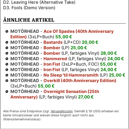
D2. Leaving Here (Alternative Take)
D3. Fools (Demo Version)
ÄHNLICHE ARTIKEL
MOTÖRHEAD
-
Ace Of Spades (40th Anniversary
Edition)
(3xLP+Buch)
55,00 €
MOTÖRHEAD
-
Bastards
(LP+CD)
20,00 €
MOTÖRHEAD
-
Bomber
(LP)
25,00 €
MOTÖRHEAD
-
Bomber
(LP, farbiges Vinyl)
28,00 €
MOTÖRHEAD
-
Hammered
(LP, farbiges Vinyl)
24,00 €
MOTÖRHEAD
-
Iron Fist
(3xLP+Buch, FOC)
55,00 €
MOTÖRHEAD
-
Iron Fist
(LP, farbiges Vinyl)
24,00 €
MOTÖRHEAD
-
No Sleep 'til Hammersmith
(LP)
25,00 €
MOTÖRHEAD
-
Overkill (40th Anniversary Edition)
(3xLP+Buch)
55,00 €
MOTÖRHEAD
-
Overnight Sensation (25th
Anniversary)
(LP, farbiges Vinyl)
27,00 €
Alle Preise sind Endpreise zzgl.
Versandkosten
. Gemäß § 19 UStG erheben wir
keine Umsatzsteuer und weisen diese folglich auch nicht aus
(Kleinunternehmerstatus)