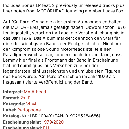
Includes Bonus LP feat. 2 previously unreleased tracks plus
liner notes from MOTÖRHEAD founding member Lucas Fox.
Auf "On Parole" sind die aller ersten Aufnahmen enthalten,
die MOTÖRHEAD jemals getätigt haben. Obwohl schon 1976
fertiggestellt, verschob ihr Label die Veröffentlichung bis in
das Jahr 1979. Das Album markiert dennoch den Start für
eine der wichtigsten Bands der Rockgeschichte. Nicht nur
der kompromisslose Sound Motörheads stellte einen
Paradigmenwechsel dar, sondern auch der Umstand, dass
Lemmy hier final als Frontmann der Band in Erscheinung
trat und damit quasi aus Versehen zu einer der
legendärsten, einflussreichsten und umjubelsten Figuren
des Rock wurde. "On Parole" erschien im Jahr 1979 als
insgesamt vierte Veröffentlichung der Band.
Interpret:
Motörhead
Format:
2xLP
Kategorie:
Vinyl
Label:
Parlophone
Katalog-Nr.:
LBR 1004X (EAN: 0190295264666)
Erscheinungsjahr:
1979
/
2020
Erscheinungsland:
EU