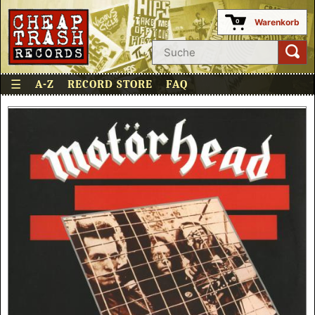
Warenkorb
0
☰
A-Z
RECORD STORE
FAQ