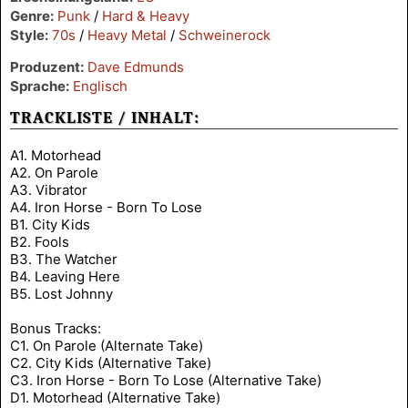
Genre:
Punk
/
Hard & Heavy
Style:
70s
/
Heavy Metal
/
Schweinerock
Produzent:
Dave Edmunds
Sprache:
Englisch
TRACKLISTE / INHALT:
A1. Motorhead
A2. On Parole
A3. Vibrator
A4. Iron Horse - Born To Lose
B1. City Kids
B2. Fools
B3. The Watcher
B4. Leaving Here
B5. Lost Johnny
Bonus Tracks:
C1. On Parole (Alternate Take)
C2. City Kids (Alternative Take)
C3. Iron Horse - Born To Lose (Alternative Take)
D1. Motorhead (Alternative Take)