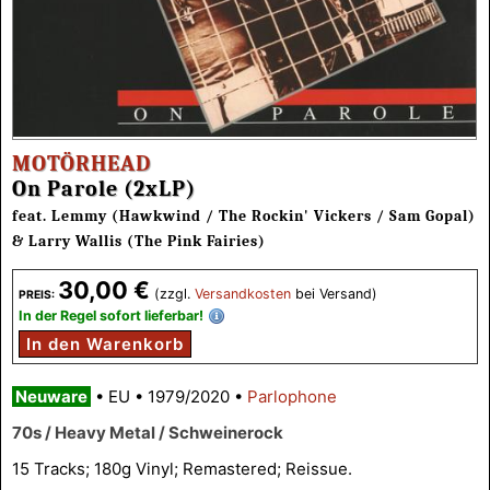
MOTÖRHEAD
On Parole (2xLP)
feat. Lemmy (Hawkwind / The Rockin' Vickers / Sam Gopal)
& Larry Wallis (The Pink Fairies)
30,00 €
(zzgl.
Versandkosten
bei Versand)
PREIS:
In der Regel sofort lieferbar!
In den Warenkorb
Neuware
•
EU
•
1979/2020
•
Parlophone
70s / Heavy Metal / Schweinerock
15 Tracks; 180g Vinyl; Remastered; Reissue.