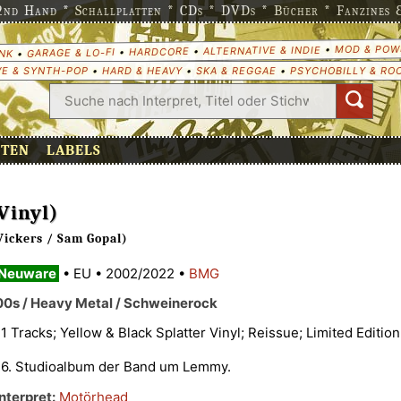
nd Hand * Schallplatten * CDs * DVDs * Bücher * Fanzines & 
MOD & POW
•
ALTERNATIVE & INDIE
•
HARDCORE
•
GARAGE & LO-FI
•
NK
E & SYNTH-POP
•
HARD & HEAVY
•
SKA & REGGAE
•
PSYCHOBILLY & RO
ETEN
LABELS
Vinyl)
ickers / Sam Gopal)
Neuware
•
EU
•
2002/2022
•
BMG
00s / Heavy Metal / Schweinerock
11 Tracks; Yellow & Black Splatter Vinyl; Reissue; Limited Edition
16. Studioalbum der Band um Lemmy.
Interpret:
Motörhead