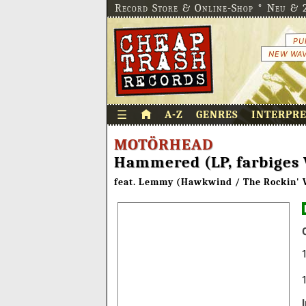
Record Store & Online-Shop * Neu & 2
PU
NEW WAV
☰
A-Z
GENRES
INTERPR
MOTÖRHEAD
Hammered (LP, farbiges 
feat. Lemmy (Hawkwind / The Rockin' V