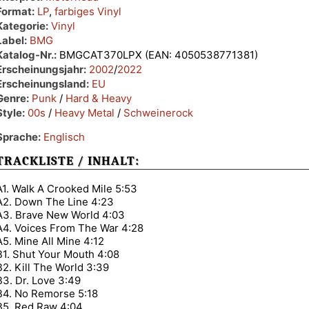
Format:
LP
,
farbiges Vinyl
Kategorie:
Vinyl
Label:
BMG
Katalog-Nr.:
BMGCAT370LPX (EAN: 4050538771381)
Erscheinungsjahr:
2002
/
2022
Erscheinungsland:
EU
Genre:
Punk
/
Hard & Heavy
Style:
00s
/
Heavy Metal
/
Schweinerock
Sprache:
Englisch
TRACKLISTE / INHALT:
A1. Walk A Crooked Mile 5:53
A2. Down The Line 4:23
A3. Brave New World 4:03
A4. Voices From The War 4:28
A5. Mine All Mine 4:12
B1. Shut Your Mouth 4:08
B2. Kill The World 3:39
B3. Dr. Love 3:49
B4. No Remorse 5:18
B5. Red Raw 4:04