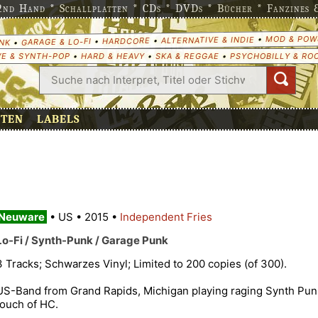
nd Hand * Schallplatten * CDs * DVDs * Bücher * Fanzines & 
MOD & POW
•
ALTERNATIVE & INDIE
•
HARDCORE
•
GARAGE & LO-FI
•
NK
E & SYNTH-POP
•
HARD & HEAVY
•
SKA & REGGAE
•
PSYCHOBILLY & RO
ETEN
LABELS
Neuware
•
US
•
2015
•
Independent Fries
Lo-Fi / Synth-Punk / Garage Punk
3 Tracks; Schwarzes Vinyl; Limited to 200 copies (of 300).
US-Band from Grand Rapids, Michigan playing raging Synth Pun
touch of HC.