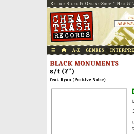
Record Store & Online-Shop * Neu & 2
PU
NEW WAV
☰
A-Z
GENRES
INTERPR
BLACK MONUMENTS
s/t (7")
feat. Ryan (Positive Noise)