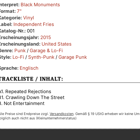
Interpret:
Black Monuments
Format:
7"
Kategorie:
Vinyl
Label:
Independent Fries
Katalog-Nr.:
001
Erscheinungsjahr:
2015
Erscheinungsland:
United States
Genre:
Punk
/
Garage & Lo-Fi
Style:
Lo-Fi
/
Synth-Punk
/
Garage Punk
Sprache:
Englisch
TRACKLISTE / INHALT:
A1. Repeated Rejections
B1. Crawling Down The Street
B. Not Entertainment
lle Preise sind Endpreise zzgl.
Versandkosten
. Gemäß § 19 UStG erheben wir keine Um
olglich auch nicht aus (Kleinunternehmerstatus)