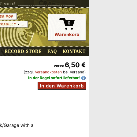
more! ___________________________
ER POP
0
CKABILLY
•
...
Warenkorb
RECORD STORE
FAQ
KONTAKT
6,50 €
PREIS:
(zzgl.
Versandkosten
bei Versand)
In der Regel sofort lieferbar!
In den Warenkorb
k/Garage with a