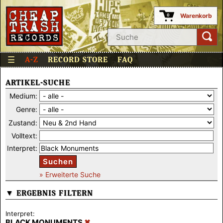
Warenkorb
0
☰
A-Z
RECORD STORE
FAQ
ARTIKEL-SUCHE
Medium:
Genre:
Zustand:
Volltext:
Interpret:
Suchen
» Erweiterte Suche
▼ ERGEBNIS FILTERN
Interpret:
BLACK MONUMENTS