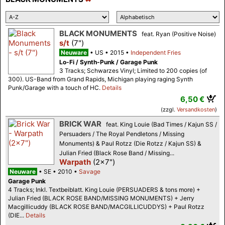
BLACK MONUMENTS
feat. Ryan (Positive Noise)
s/t
(7")
Neuware
US
2015
Independent Fries
Lo-Fi / Synth-Punk / Garage Punk
3 Tracks; Schwarzes Vinyl; Limited to 200 copies (of
300). US-Band from Grand Rapids, Michigan playing raging Synth
Punk/Garage with a touch of HC.
Details
6,50 €
(zzgl.
Versandkosten
)
BRICK WAR
feat. King Louie (Bad Times / Kajun SS /
Persuaders / The Royal Pendletons / Missing
Monuments) & Paul Rotzz (Die Rotzz / Kajun SS) &
Julian Fried (Black Rose Band / Missing...
Warpath
(2x7")
Neuware
SE
2010
Savage
Garage Punk
4 Tracks; Inkl. Textbeiblatt. King Louie (PERSUADERS & tons more) +
Julian Fried (BLACK ROSE BAND/MISSING MONUMENTS) + Jerry
Macgillicuddy (BLACK ROSE BAND/MACGILLICUDDYS) + Paul Rotzz
(DIE...
Details