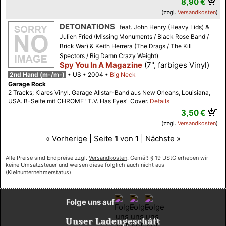
8,90 €
(zzgl.
Versandkosten
)
DETONATIONS
feat. John Henry (Heavy Lids) &
Julien Fried (Missing Monuments / Black Rose Band /
Brick War) & Keith Herrera (The Drags / The Kill
Spectors / Big Damn Crazy Weight)
Spy You In A Magazine
(7", farbiges Vinyl)
2nd Hand (m-/m-)
US
2004
Big Neck
Garage Rock
2 Tracks; Klares Vinyl. Garage Allstar-Band aus New Orleans, Louisiana,
USA. B-Seite mit CHROME "T.V. Has Eyes" Cover.
Details
3,50 €
(zzgl.
Versandkosten
)
« Vorherige | Seite
1
von
1
| Nächste »
Alle Preise sind Endpreise zzgl.
Versandkosten
. Gemäß § 19 UStG erheben wir
keine Umsatzsteuer und weisen diese folglich auch nicht aus
(Kleinunternehmerstatus)
Folge uns auf
Unser Ladengeschäft