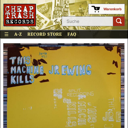
Warenkorb
0
☰
A-Z
RECORD STORE
FAQ