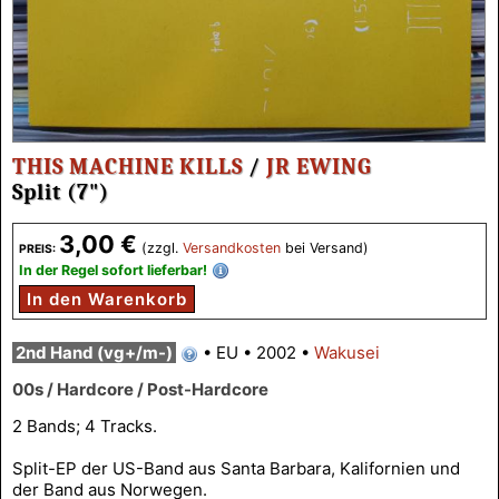
THIS MACHINE KILLS
/
JR EWING
Split (7")
3,00 €
(zzgl.
Versandkosten
bei Versand)
PREIS:
In der Regel sofort lieferbar!
In den Warenkorb
2nd Hand (vg+/m-)
•
EU
•
2002
•
Wakusei
00s / Hardcore / Post-Hardcore
2 Bands; 4 Tracks.
Split-EP der US-Band aus Santa Barbara, Kalifornien und
der Band aus Norwegen.