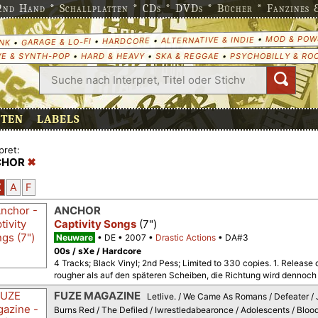
nd Hand * Schallplatten * CDs * DVDs * Bücher * Fanzines & 
MOD & POW
•
ALTERNATIVE & INDIE
•
HARDCORE
•
GARAGE & LO-FI
•
NK
E & SYNTH-POP
•
HARD & HEAVY
•
SKA & REGGAE
•
PSYCHOBILLY & RO
ETEN
LABELS
pret:
CHOR
Z
A
F
ANCHOR
Captivity Songs
(7")
Neuware
DE
2007
Drastic Actions
DA#3
00s / sXe / Hardcore
4 Tracks; Black Vinyl; 2nd Pess; Limited to 330 copies. 1. Relea
rougher als auf den späteren Scheiben, die Richtung wird dennoch m
FUZE MAGAZINE
Letlive. / We Came As Romans / Defeater /
Burns Red / The Defiled / Iwrestledabearonce / Adolescents / Blood