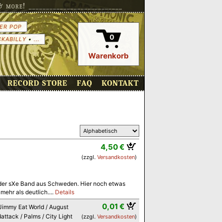
more! ___________________________
ER POP
0
CKABILLY
•
...
Warenkorb
RECORD STORE
FAQ
KONTAKT
4,50 €
(zzgl.
Versandkosten
)
se der sXe Band aus Schweden. Hier noch etwas
ehr als deutlich....
Details
0,01 €
 Jimmy Eat World / August
attack / Palms / City Light
(zzgl.
Versandkosten
)