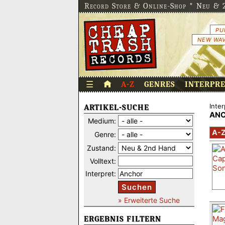
Record Store & Online-Shop * Neu & 2
PU
NEW WAV
☰
A-Z
GENRES
INTERPR
Inter
ARTIKEL-SUCHE
AN
Medium:
A-
Genre:
Zustand:
Volltext:
Interpret:
Suchen
» Erweiterte Suche
ERGEBNIS FILTERN