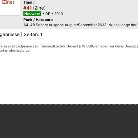
Thief /...
#41
(Zine)
Neuware
DE
2013
Punk / Hardcore
A4; 48 Seiten; Ausgabe August/September 2013. Nur so lange der V
gebnisse | Seiten:
1
reise sind Endpreise zzgl.
Versandkosten
. Gemäß § 19 UStG erheben wir keine Umsatzst
nunternehmerstatus)