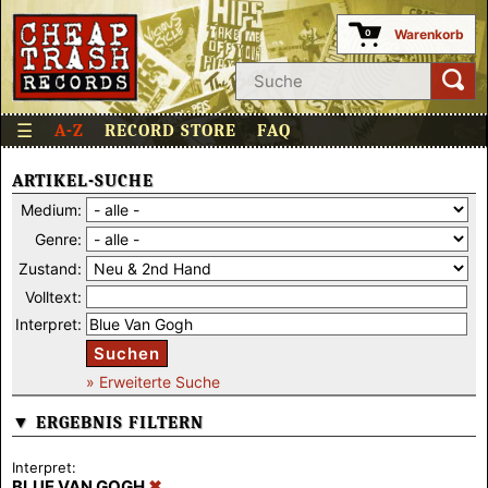
Warenkorb
0
☰
A-Z
RECORD STORE
FAQ
ARTIKEL-SUCHE
Medium:
Genre:
Zustand:
Volltext:
Interpret:
Suchen
» Erweiterte Suche
▼ ERGEBNIS FILTERN
Interpret:
BLUE VAN GOGH