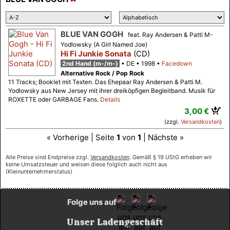
BLUE VAN GOGH
feat. Ray Andersen & Patti M-
Yodlowsky (A Girl Named Joe)
Hi Fi Junkie Sonata
(CD)
2nd Hand (m-/m-)
DE
1998
Facedown
Alternative Rock / Pop Rock
11 Tracks; Booklet mit Texten. Das Ehepaar Ray Andersen & Patti M.
Yodlowsky aus New Jersey mit ihrer dreiköpfigen Begleitband. Musik für
ROXETTE oder GARBAGE Fans.
Details
3,00 €
(zzgl.
Versandkosten
)
« Vorherige | Seite
1
von
1
| Nächste »
Alle Preise sind Endpreise zzgl.
Versandkosten
. Gemäß § 19 UStG erheben wir
keine Umsatzsteuer und weisen diese folglich auch nicht aus
(Kleinunternehmerstatus)
Folge uns auf
Unser Ladengeschäft