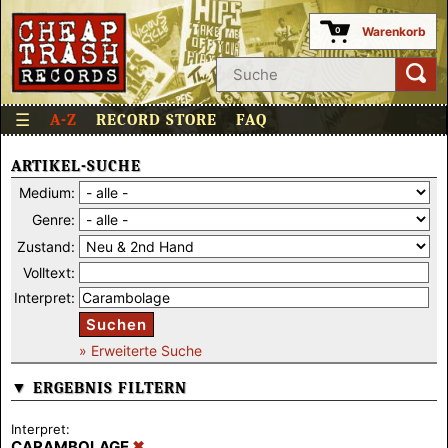
Warenkorb
0
☰
A-Z
RECORD STORE
FAQ
ARTIKEL-SUCHE
Medium:
Genre:
Zustand:
Volltext:
Interpret:
Suchen
» Erweiterte Suche
▼ ERGEBNIS FILTERN
Interpret:
CARAMBOLAGE