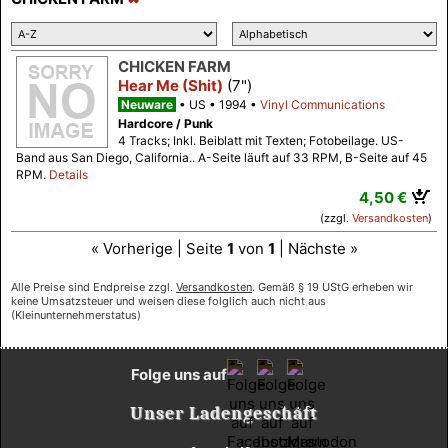
CHICKEN FARM
Hear Me (Shit)
(7")
Neuware
US
1994
Vinyl Communications
Hardcore / Punk
4 Tracks; Inkl. Beiblatt mit Texten; Fotobeilage. US-
Band aus San Diego, California.. A-Seite läuft auf 33 RPM, B-Seite auf 45
RPM.
Details
4,50 €
(zzgl.
Versandkosten
)
« Vorherige | Seite
1
von
1
| Nächste »
Alle Preise sind Endpreise zzgl.
Versandkosten
. Gemäß § 19 UStG erheben wir
keine Umsatzsteuer und weisen diese folglich auch nicht aus
(Kleinunternehmerstatus)
Folge uns auf
Unser Ladengeschäft