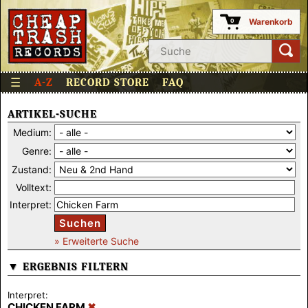
Warenkorb
0
☰
A-Z
RECORD STORE
FAQ
ARTIKEL-SUCHE
Medium:
Genre:
Zustand:
Volltext:
Interpret:
Suchen
» Erweiterte Suche
▼ ERGEBNIS FILTERN
Interpret:
CHICKEN FARM