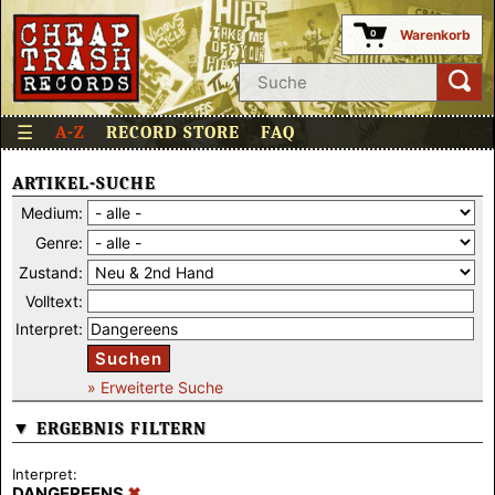
Warenkorb
0
☰
A-Z
RECORD STORE
FAQ
ARTIKEL-SUCHE
Medium:
Genre:
Zustand:
Volltext:
Interpret:
Suchen
» Erweiterte Suche
▼ ERGEBNIS FILTERN
Interpret:
DANGEREENS