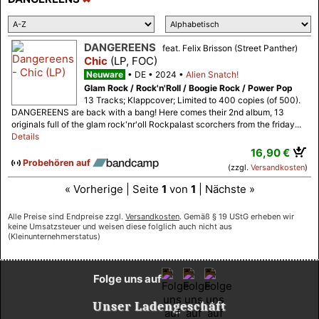
DANGEREENS
feat. Felix Brisson (Street Panther)
Chic
(LP, FOC)
Neuware
DE
2024
Alien Snatch!
Glam Rock / Rock'n'Roll / Boogie Rock / Power Pop
13 Tracks; Klappcover; Limited to 400 copies (of 500).
DANGEREENS are back with a bang! Here comes their 2nd album, 13
originals full of the glam rock'nr'oll Rockpalast scorchers from the friday...
Details
16,90 €
Probehören auf
(zzgl.
Versandkosten
)
« Vorherige | Seite
1
von
1
| Nächste »
Alle Preise sind Endpreise zzgl.
Versandkosten
. Gemäß § 19 UStG erheben wir
keine Umsatzsteuer und weisen diese folglich auch nicht aus
(Kleinunternehmerstatus)
Folge uns auf
Unser Ladengeschäft