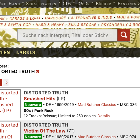
nd Hand * Schallplatten * CDs * DVDs * Bücher * Fanzines & 
MOD & POW
•
ALTERNATIVE & INDIE
•
HARDCORE
•
GARAGE & LO-FI
•
NK
E & SYNTH-POP
•
HARD & HEAVY
•
SKA & REGGAE
•
PSYCHOBILLY & RO
ETEN
LABELS
pret:
TORTED TRUTH
Z
D
DISTORTED TRUTH
Smashed Hits
(LP)
Neuware
DE
1990/2019
Mad Butcher Classics
MBC 086
80s / Punk Rock
12 Tracks; Reissue; Limited to 250 copies.
Details
DISTORTED TRUTH
Victim Of The Law
(7")
Neuware
DE
1989/2017
Mad Butcher Classics
MBC 074