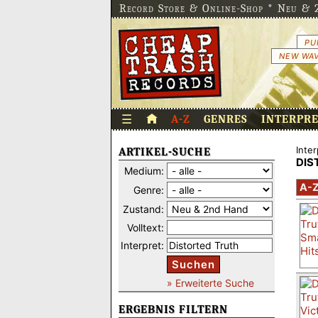
Record Store & Online-Shop * Neu & 2
PU
NEW WAV
☰
A-Z
GENRES
INTERPR
Inter
ARTIKEL-SUCHE
DIS
Medium:
A-
Genre:
Zustand:
Volltext:
Interpret:
Suchen
» Erweiterte Suche
ERGEBNIS FILTERN