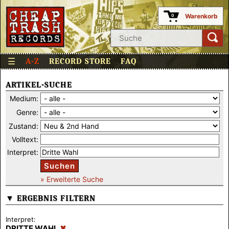
Warenkorb
0
☰
A-Z
RECORD STORE
FAQ
ARTIKEL-SUCHE
Medium:
Genre:
Zustand:
Volltext:
Interpret:
Suchen
» Erweiterte Suche
▼ ERGEBNIS FILTERN
Interpret:
DRITTE WAHL