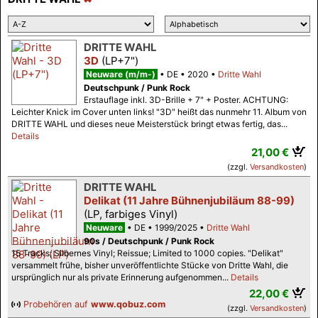
DRITTE WAHL
3D
(LP+7")
Neuware (m/m-)
DE
2020
Dritte Wahl
Deutschpunk / Punk Rock
Erstauflage inkl. 3D-Brille + 7" + Poster. ACHTUNG:
Leichter Knick im Cover unten links! "3D" heißt das nunmehr 11. Album von
DRITTE WAHL und dieses neue Meisterstück bringt etwas fertig, das...
Details
21,00 €
(zzgl.
Versandkosten
)
DRITTE WAHL
Delikat (11 Jahre Bühnenjubiläum 88-99)
(LP, farbiges Vinyl)
Neuware
DE
1999/2025
Dritte Wahl
90s / Deutschpunk / Punk Rock
15 Tracks; Silbernes Vinyl; Reissue; Limited to 1000 copies. "Delikat"
versammelt frühe, bisher unveröffentlichte Stücke von Dritte Wahl, die
ursprünglich nur als private Erinnerung aufgenommen...
Details
22,00 €
Probehören auf
www.qobuz.com
(zzgl.
Versandkosten
)