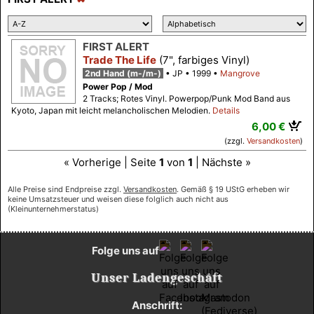
FIRST ALERT
Trade The Life
(7", farbiges Vinyl)
2nd Hand (m-/m-)
JP
1999
Mangrove
Power Pop / Mod
2 Tracks; Rotes Vinyl. Powerpop/Punk Mod Band aus
Kyoto, Japan mit leicht melancholischen Melodien.
Details
6,00 €
(zzgl.
Versandkosten
)
« Vorherige | Seite
1
von
1
| Nächste »
Alle Preise sind Endpreise zzgl.
Versandkosten
. Gemäß § 19 UStG erheben wir
keine Umsatzsteuer und weisen diese folglich auch nicht aus
(Kleinunternehmerstatus)
Folge uns auf
Unser Ladengeschäft
Anschrift: