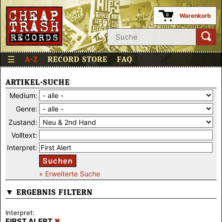
Warenkorb
0
☰
A-Z
RECORD STORE
FAQ
ARTIKEL-SUCHE
Medium:
Genre:
Zustand:
Volltext:
Interpret:
Suchen
» Erweiterte Suche
▼ ERGEBNIS FILTERN
Interpret:
FIRST ALERT