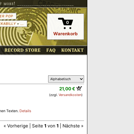
more! ___________________________
ER POP
0
CKABILLY
•
...
Warenkorb
RECORD STORE
FAQ
KONTAKT
21,00 €
(zzgl.
Versandkosten
)
chen Texten.
Details
« Vorherige | Seite
1
von
1
| Nächste »