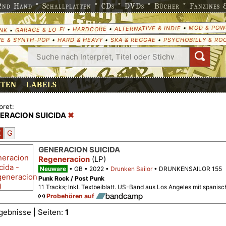
nd Hand * Schallplatten * CDs * DVDs * Bücher * Fanzines & 
MOD & POW
•
ALTERNATIVE & INDIE
•
HARDCORE
•
GARAGE & LO-FI
•
NK
E & SYNTH-POP
•
HARD & HEAVY
•
SKA & REGGAE
•
PSYCHOBILLY & RO
ETEN
LABELS
pret:
ERACION SUICIDA
Z
G
GENERACION SUICIDA
Regeneracion
(LP)
Neuware
GB
2022
Drunken Sailor
DRUNKENSAILOR 155
Punk Rock / Post Punk
11 Tracks; Inkl. Textbeiblatt. US-Band aus Los Angeles mit spanis
Probehören auf
gebnisse | Seiten:
1