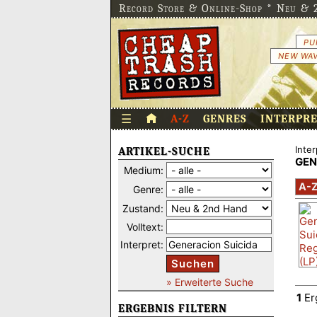
Record Store & Online-Shop * Neu & 2
PU
NEW WAV
☰
A-Z
GENRES
INTERPR
Inter
ARTIKEL-SUCHE
GEN
Medium:
A-
Genre:
Zustand:
Volltext:
Interpret:
Suchen
» Erweiterte Suche
1
Er
ERGEBNIS FILTERN