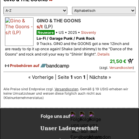
GINO & THE GOONS
s/t
(LP)
Neuware
US
2025
Slovenly
Lo-Fi / Garage Punk / Punk Rock
9 Tracks. GINO and the GOONS got a new 12inch and
are ready to rip it up once again! Shake (and shimmy) to the "Dance of the
Goons" and rock and roll your way to "Shinin' Bright".
Details
21,50 €
Probehören auf
(zzgl.
Versandkosten
)
« Vorherige | Seite
1
von
1
| Nächste »
Alle Preise sind Endpreise zzgl.
Versandkosten
. Gemäß § 19 UStG erheben wir
keine Umsatzsteuer und weisen diese folglich auch nicht aus
(Kleinunternehmerstatus)
Folge uns auf
Unser Ladengeschäft