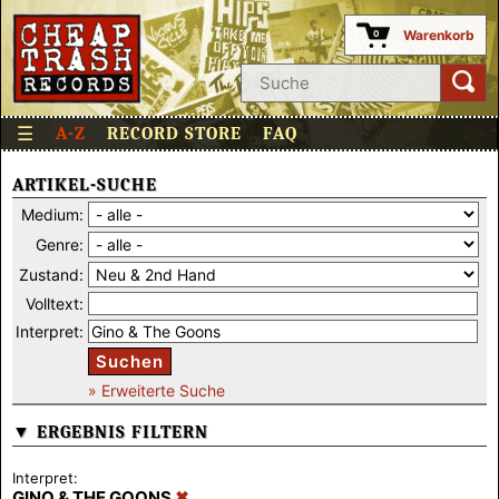
Warenkorb
0
☰
A-Z
RECORD STORE
FAQ
ARTIKEL-SUCHE
Medium:
Genre:
Zustand:
Volltext:
Interpret:
Suchen
» Erweiterte Suche
▼ ERGEBNIS FILTERN
Interpret:
GINO & THE GOONS