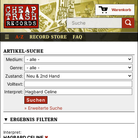
Warenkorb
0
☰
A-Z
RECORD STORE
FAQ
ARTIKEL-SUCHE
Medium:
Genre:
Zustand:
Volltext:
Interpret:
Suchen
» Erweiterte Suche
▼ ERGEBNIS FILTERN
Interpret:
HAGBARD CELINE