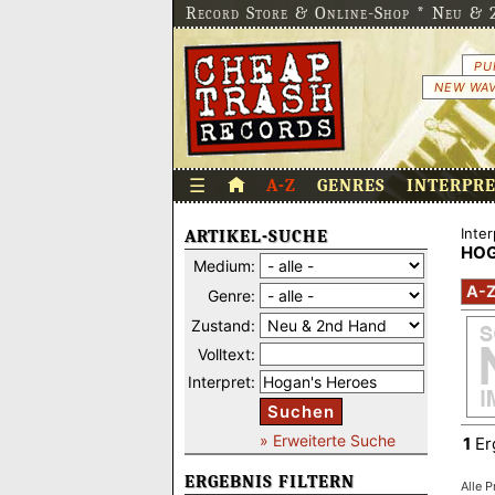
Record Store & Online-Shop * Neu & 2
PU
NEW WAV
☰
A-Z
GENRES
INTERPR
Inter
ARTIKEL-SUCHE
HOG
Medium:
A-
Genre:
Zustand:
Volltext:
Interpret:
Suchen
» Erweiterte Suche
1
Er
ERGEBNIS FILTERN
Alle P