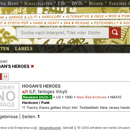
nd Hand * Schallplatten * CDs * DVDs * Bücher * Fanzines & 
MOD & POW
•
ALTERNATIVE & INDIE
•
HARDCORE
•
GARAGE & LO-FI
•
NK
E & SYNTH-POP
•
HARD & HEAVY
•
SKA & REGGAE
•
PSYCHOBILLY & RO
ETEN
LABELS
pret:
AN'S HEROES
Z
H
HOGAN'S HEROES
s/t
(LP, farbiges Vinyl)
Neuware (m/m-)
US
1990
New Red Archives
NRA10
Hardcore / Punk
11 Tracks; Klares gelbes Vinyl; Inkl. Textbeiblatt. New Jersey Har
gebnisse | Seiten:
1
reise sind Endpreise zzgl.
Versandkosten
. Gemäß § 19 UStG erheben wir keine Umsatzst