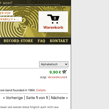
more! ___________________________
ER POP
0
CKABILLY
•
...
Warenkorb
RECORD STORE
FAQ
KONTAKT
9,90 €
(zzgl.
Versandkosten
)
dcore band founded in 1984.
Details
« Vorherige | Seite
1
von
1
| Nächste »
euer und weisen diese folglich auch nicht aus