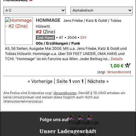
HOMMAGE
Jens Friebe / Katz & Goldt / Tobias
Hülswitt
#2
(Zine)
2nd Hand
AT
2006
DIY
00s / Erzählungen / Punk
A5; 56 Seiten; Ausgabe Mai 2006. Mit u.a. Jens Friebe, Katz & Goldt und
Tobias Hülswitt. Hommage u.a. über SIX FEET UNDER, OMA HANS und
TCHI. "Hommage" ist ein Fanzine aus Wien. Jeder Beitrag ist...
Details
1,00 €
(zzgl.
Versandkosten
)
« Vorherige | Seite
1
von
1
| Nächste »
Alle Preise sind Endpreise zzgl.
Versandkosten
. Gemäß § 19 UStG erheben wir
keine Umsatzsteuer und weisen diese folglich auch nicht aus
(Kleinunternehmerstatus)
Folge uns auf
Unser Ladengeschäft