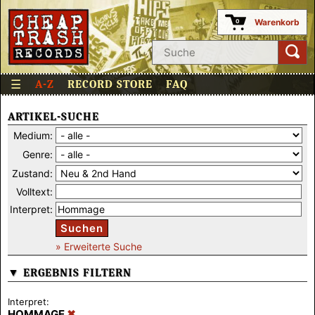
Warenkorb
0
☰
A-Z
RECORD STORE
FAQ
ARTIKEL-SUCHE
Medium:
Genre:
Zustand:
Volltext:
Interpret:
Suchen
» Erweiterte Suche
▼ ERGEBNIS FILTERN
Interpret:
HOMMAGE