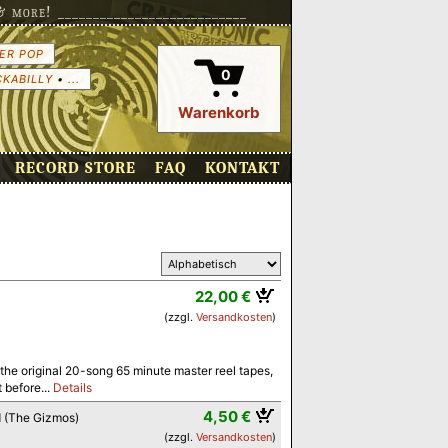
more! ___________________________
ER POP
0
CKABILLY
•
...
Warenkorb
RECORD STORE
FAQ
KONTAKT
22,00 €
(zzgl.
Versandkosten
)
m the original 20-song 65 minute master reel tapes,
 before...
Details
4,50 €
d (The Gizmos)
(zzgl.
Versandkosten
)