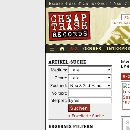
Record Store & Online-Shop * Neu & 2
PU
NEW WAV
☰
A-Z
GENRES
INTERPR
Inter
ARTIKEL-SUCHE
LYR
Medium:
A-
Genre:
Zustand:
Volltext:
Interpret:
Suchen
» Erweiterte Suche
ERGEBNIS FILTERN