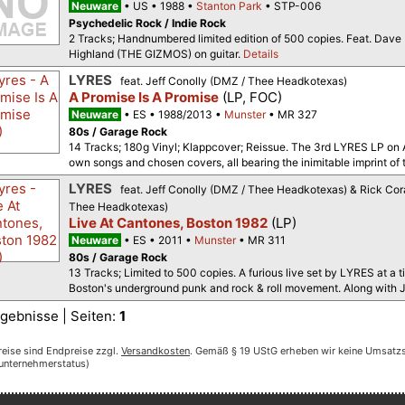
Neuware
US
1988
Stanton Park
STP-006
Psychedelic Rock / Indie Rock
2 Tracks; Handnumbered limited edition of 500 copies. Feat. Dav
Highland (THE GIZMOS) on guitar.
Details
LYRES
feat. Jeff Conolly (DMZ / Thee Headkotexas)
A Promise Is A Promise
(LP, FOC)
Neuware
ES
1988/2013
Munster
MR 327
80s / Garage Rock
14 Tracks; 180g Vinyl; Klappcover; Reissue. The 3rd LYRES LP on A
own songs and chosen covers, all bearing the inimitable imprint of 
LYRES
feat. Jeff Conolly (DMZ / Thee Headkotexas) & Rick Cor
Thee Headkotexas)
Live At Cantones, Boston 1982
(LP)
Neuware
ES
2011
Munster
MR 311
80s / Garage Rock
13 Tracks; Limited to 500 copies. A furious live set by LYRES at a 
Boston's underground punk and rock & roll movement. Along with 
gebnisse | Seiten:
1
reise sind Endpreise zzgl.
Versandkosten
. Gemäß § 19 UStG erheben wir keine Umsatzst
nunternehmerstatus)