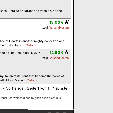
e Bass (LYRES) on Drums and Vocals & Kenne
13,90 €
(zzgl.
Versandkosten
)
ce of Hearts in another mighty collection and
the Boston band....
Details
12,50 €
accio (The Real Kids / DMZ /
(zzgl.
Versandkosten
)
tiny Italian restaurant that became the home of
Jeff "Mono Mann"...
Details
« Vorherige | Seite
1
von
1
| Nächste »
euer und weisen diese folglich auch nicht aus