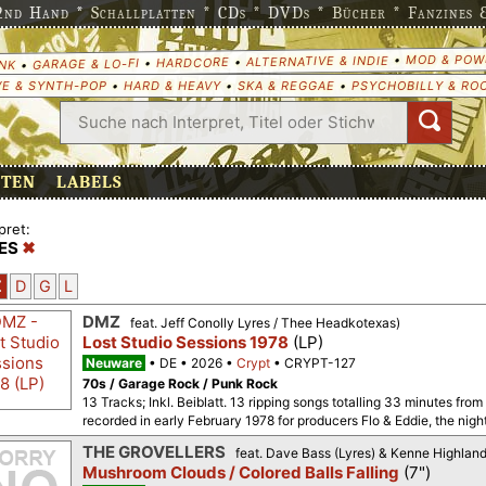
nd Hand * Schallplatten * CDs * DVDs * Bücher * Fanzines & 
MOD & POW
•
ALTERNATIVE & INDIE
•
HARDCORE
•
GARAGE & LO-FI
•
NK
E & SYNTH-POP
•
HARD & HEAVY
•
SKA & REGGAE
•
PSYCHOBILLY & RO
ETEN
LABELS
pret:
ES
Z
D
G
L
DMZ
feat. Jeff Conolly Lyres / Thee Headkotexas)
Lost Studio Sessions 1978
(LP)
Neuware
DE
2026
Crypt
CRYPT-127
70s / Garage Rock / Punk Rock
13 Tracks; Inkl. Beiblatt. 13 ripping songs totalling 33 minutes fro
recorded in early February 1978 for producers Flo & Eddie, the night
THE GROVELLERS
feat. Dave Bass (Lyres) & Kenne Highlan
Mushroom Clouds / Colored Balls Falling
(7")