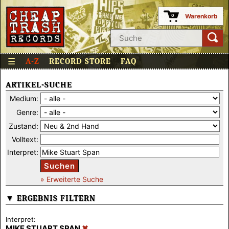
Warenkorb
0
☰
A-Z
RECORD STORE
FAQ
ARTIKEL-SUCHE
Medium:
Genre:
Zustand:
Volltext:
Interpret:
Suchen
» Erweiterte Suche
▼ ERGEBNIS FILTERN
Interpret:
MIKE STUART SPAN