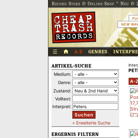
Record Store & Online-Shop * Neu & 2
PU
NEW WAV
☰
A-Z
GENRES
INTERPR
Inter
ARTIKEL-SUCHE
PET
Medium:
A-
Genre:
Zustand:
Volltext:
Interpret:
Suchen
» Erweiterte Suche
ERGEBNIS FILTERN