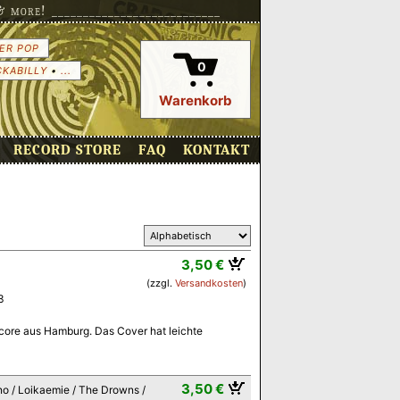
more! ___________________________
ER POP
0
CKABILLY
•
...
Warenkorb
RECORD STORE
FAQ
KONTAKT
3,50 €
(zzgl.
Versandkosten
)
3
core aus Hamburg. Das Cover hat leichte
3,50 €
no / Loikaemie / The Drowns /