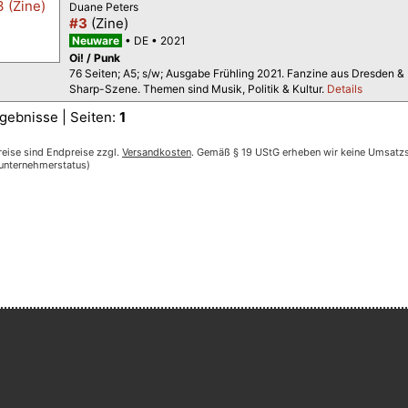
Duane Peters
#3
(Zine)
Neuware
DE
2021
Oi! / Punk
76 Seiten; A5; s/w; Ausgabe Frühling 2021. Fanzine aus Dresden & 
Sharp-Szene. Themen sind Musik, Politik & Kultur.
Details
gebnisse | Seiten:
1
reise sind Endpreise zzgl.
Versandkosten
. Gemäß § 19 UStG erheben wir keine Umsatzst
nunternehmerstatus)