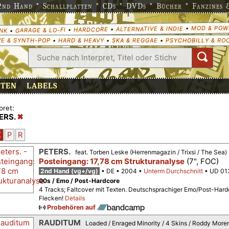
nd Hand * Schallplatten * CDs * DVDs * Bücher * Fanzines & 
MOD & POW
•
ALTERNATIVE & INDIE
•
HARDCORE
•
GARAGE & LO-FI
•
NK
E & SYNTH-POP
•
HARD & HEAVY
•
SKA & REGGAE
•
PSYCHOBILLY & RO
ETEN
LABELS
pret:
ERS.
Z
P
R
PETERS.
feat. Torben Leske (Herrenmagazin / Trixsi / The Sea)
Posteingang: 17,78 cm Strukturanalyse
(7", FOC)
2nd Hand (vg+/vg)
DE
2004
Unterm Durchschnitt
UD 01
00s / Emo / Post-Hardcore
4 Tracks; Faltcover mit Texten. Deutschsprachiger Emo/Post-Hard
Flecken!
Details
Probehören auf
RAUDITUM
Loaded / Enraged Minority / 4 Skins / Roddy More