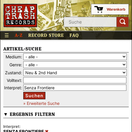
Warenkorb
0
☰
A-Z
RECORD STORE
FAQ
ARTIKEL-SUCHE
Medium:
Genre:
Zustand:
Volltext:
Interpret:
Suchen
» Erweiterte Suche
▼ ERGEBNIS FILTERN
Interpret:
SENZA FRONTIERE