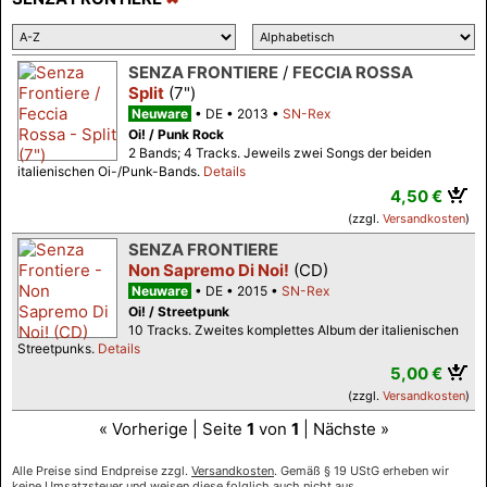
SENZA FRONTIERE
/
FECCIA ROSSA
Split
(7")
Neuware
DE
2013
SN-Rex
Oi! / Punk Rock
2 Bands; 4 Tracks. Jeweils zwei Songs der beiden
italienischen Oi-/Punk-Bands.
Details
4,50 €
(zzgl.
Versandkosten
)
SENZA FRONTIERE
Non Sapremo Di Noi!
(CD)
Neuware
DE
2015
SN-Rex
Oi! / Streetpunk
10 Tracks. Zweites komplettes Album der italienischen
Streetpunks.
Details
5,00 €
(zzgl.
Versandkosten
)
« Vorherige | Seite
1
von
1
| Nächste »
Alle Preise sind Endpreise zzgl.
Versandkosten
. Gemäß § 19 UStG erheben wir
keine Umsatzsteuer und weisen diese folglich auch nicht aus