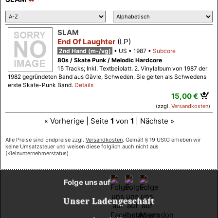
SLAM
End Of Laughter
(LP)
2nd Hand (m-/vg)
US
1987
Subcore
80s / Skate Punk / Melodic Hardcore
15 Tracks; Inkl. Textbeiblatt. 2. Vinylalbum von 1987 der
1982 gegründeten Band aus Gävle, Schweden. Sie gelten als Schwedens
erste Skate-Punk Band.
Details
15,00 €
(zzgl.
Versandkosten
)
« Vorherige | Seite
1
von
1
| Nächste »
Alle Preise sind Endpreise zzgl.
Versandkosten
. Gemäß § 19 UStG erheben wir
keine Umsatzsteuer und weisen diese folglich auch nicht aus
(Kleinunternehmerstatus)
Folge uns auf
Unser Ladengeschäft