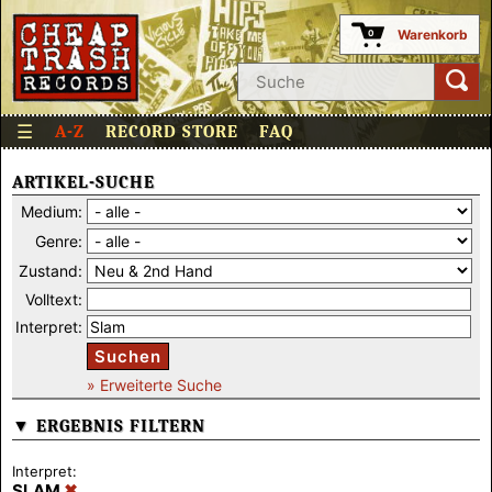
Warenkorb
0
☰
A-Z
RECORD STORE
FAQ
ARTIKEL-SUCHE
Medium:
Genre:
Zustand:
Volltext:
Interpret:
Suchen
» Erweiterte Suche
▼ ERGEBNIS FILTERN
Interpret:
SLAM