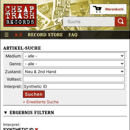
Warenkorb
0
☰
A-Z
RECORD STORE
FAQ
ARTIKEL-SUCHE
Medium:
Genre:
Zustand:
Volltext:
Interpret:
Suchen
» Erweiterte Suche
▼ ERGEBNIS FILTERN
Interpret:
SYNTHETIC ID