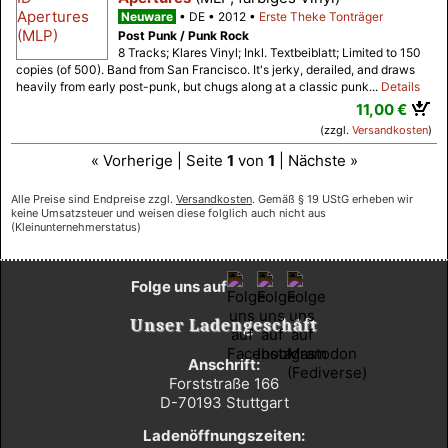
Neuware
DE
2012
Erste Theke Tonträger
Post Punk / Punk Rock
8 Tracks; Klares Vinyl; Inkl. Textbeiblatt; Limited to 150
copies (of 500). Band from San Francisco. It's jerky, derailed, and draws
heavily from early post-punk, but chugs along at a classic punk...
Details
11,00 €
(zzgl.
Versandkosten
)
« Vorherige | Seite
1
von
1
| Nächste »
Alle Preise sind Endpreise zzgl.
Versandkosten
. Gemäß § 19 UStG erheben wir
keine Umsatzsteuer und weisen diese folglich auch nicht aus
(Kleinunternehmerstatus)
Folge uns auf
Unser Ladengeschäft
Anschrift:
Forststraße 166
D-70193 Stuttgart
Ladenöffnungszeiten: