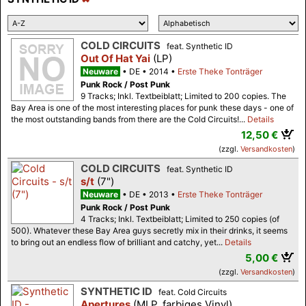
COLD CIRCUITS
feat. Synthetic ID
Out Of Hat Yai
(LP)
Neuware
DE
2014
Erste Theke Tonträger
Punk Rock / Post Punk
9 Tracks; Inkl. Textbeiblatt; Limited to 200 copies. The
Bay Area is one of the most interesting places for punk these days - one of
the most outstanding bands from there are the Cold Circuits!...
Details
12,50 €
(zzgl.
Versandkosten
)
COLD CIRCUITS
feat. Synthetic ID
s/t
(7")
Neuware
DE
2013
Erste Theke Tonträger
Punk Rock / Post Punk
4 Tracks; Inkl. Textbeiblatt; Limited to 250 copies (of
500). Whatever these Bay Area guys secretly mix in their drinks, it seems
to bring out an endless flow of brilliant and catchy, yet...
Details
5,00 €
(zzgl.
Versandkosten
)
SYNTHETIC ID
feat. Cold Circuits
Apertures
(MLP, farbiges Vinyl)