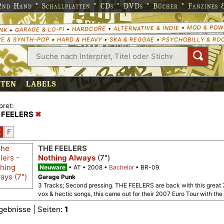
nd Hand * Schallplatten * CDs * DVDs * Bücher * Fanzines & 
MOD & POW
•
ALTERNATIVE & INDIE
•
HARDCORE
•
GARAGE & LO-FI
•
NK
E & SYNTH-POP
•
HARD & HEAVY
•
SKA & REGGAE
•
PSYCHOBILLY & RO
ETEN
LABELS
pret:
 FEELERS
Z
F
THE FEELERS
Nothing Always
(7")
Neuware
AT
2008
Bachelor
BR-09
Garage Punk
3 Tracks; Second pressing. THE FEELERS are back with this great 7
vox & hectic songs, this came out for their 2007 Euro Tour with t
gebnisse | Seiten:
1