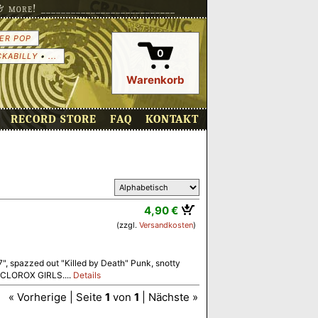
more! ___________________________
ER POP
0
CKABILLY
•
...
Warenkorb
RECORD STORE
FAQ
KONTAKT
4,90 €
(zzgl.
Versandkosten
)
", spazzed out "Killed by Death" Punk, snotty
he CLOROX GIRLS....
Details
« Vorherige | Seite
1
von
1
| Nächste »