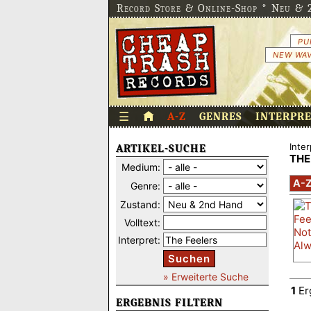
Record Store & Online-Shop * Neu & 2
PU
NEW WAV
☰
A-Z
GENRES
INTERPR
Inter
ARTIKEL-SUCHE
THE
Medium:
A-
Genre:
Zustand:
Volltext:
Interpret:
Suchen
» Erweiterte Suche
1
Er
ERGEBNIS FILTERN