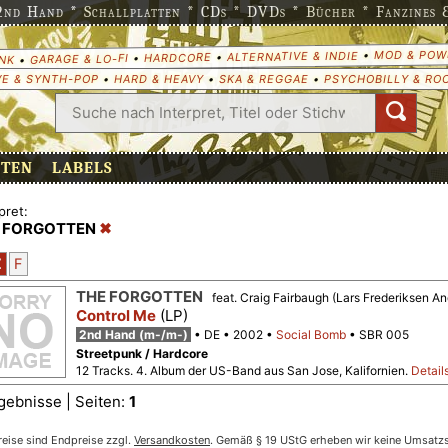
nd Hand * Schallplatten * CDs * DVDs * Bücher * Fanzines & 
MOD & POW
•
ALTERNATIVE & INDIE
•
HARDCORE
•
GARAGE & LO-FI
•
NK
E & SYNTH-POP
•
HARD & HEAVY
•
SKA & REGGAE
•
PSYCHOBILLY & RO
ETEN
LABELS
pret:
 FORGOTTEN
Z
F
THE FORGOTTEN
feat. Craig Fairbaugh (Lars Frederiksen An
Control Me
(LP)
2nd Hand (m-/m-)
DE
2002
Social Bomb
SBR 005
Streetpunk / Hardcore
12 Tracks. 4. Album der US-Band aus San Jose, Kalifornien.
Detail
gebnisse | Seiten:
1
reise sind Endpreise zzgl.
Versandkosten
. Gemäß § 19 UStG erheben wir keine Umsatzst