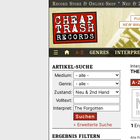
Record Store & Online-Shop * Neu & 2
PU
NEW WAV
☰
A-Z
GENRES
INTERPR
Inter
ARTIKEL-SUCHE
THE
Medium:
A-
Genre:
Zustand:
Volltext:
Interpret:
Suchen
» Erweiterte Suche
1
Er
ERGEBNIS FILTERN
Alle P