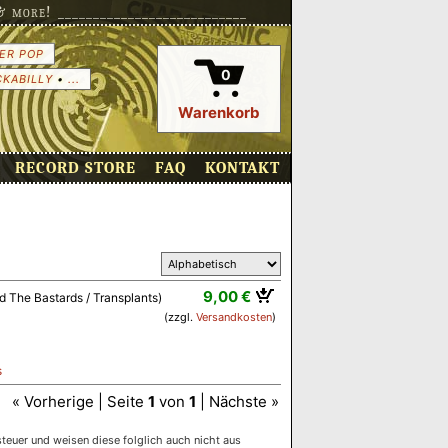
more! ___________________________
ER POP
0
CKABILLY
•
...
Warenkorb
RECORD STORE
FAQ
KONTAKT
9,00 €
d The Bastards / Transplants)
(zzgl.
Versandkosten
)
s
« Vorherige | Seite
1
von
1
| Nächste »
euer und weisen diese folglich auch nicht aus