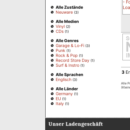
Alle Zustände
Neuware
(3)
Alle Medien
Vinyl
(2)
CDs
(1)
Alle Genres
Garage & Lo-Fi
(3)
Punk
(1)
Rock & Pop
(1)
Record Store Day
(1)
Surf & Instro
(1)
3
Er
Alle Sprachen
Englisch
(3)
Alle P
(Klei
Alle Länder
Germany
(1)
EU
(1)
Italy
(1)
Unser Ladengeschäft