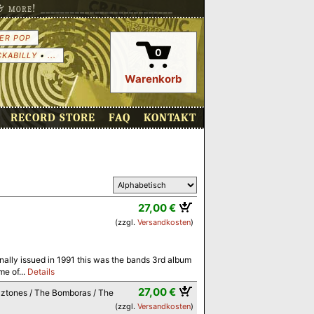
more! ___________________________
ER POP
0
CKABILLY
•
...
Warenkorb
RECORD STORE
FAQ
KONTAKT
27,00 €
(zzgl.
Versandkosten
)
inally issued in 1991 this was the bands 3rd album
me of...
Details
27,00 €
zztones / The Bomboras / The
(zzgl.
Versandkosten
)