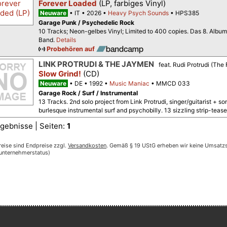
Forever Loaded
(LP, farbiges Vinyl)
Neuware
IT
2026
Heavy Psych Sounds
HPS385
Garage Punk / Psychedelic Rock
10 Tracks; Neon-gelbes Vinyl; Limited to 400 copies. Das 8. Alb
Band.
Details
Probehören auf
LINK PROTRUDI & THE JAYMEN
feat. Rudi Protrudi (The
Slow Grind!
(CD)
Neuware
DE
1992
Music Maniac
MMCD 033
Garage Rock / Surf / Instrumental
13 Tracks. 2nd solo project from Link Protrudi, singer/guitarist +
burlesque instrumental surf and psychobilly. 13 sizzling strip-tea
gebnisse | Seiten:
1
reise sind Endpreise zzgl.
Versandkosten
. Gemäß § 19 UStG erheben wir keine Umsatzst
nunternehmerstatus)