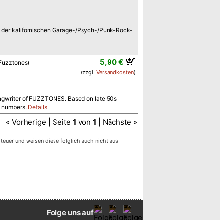
um der kalifornischen Garage-/Psych-/Punk-Rock-
5,90 €
 Fuzztones)
(zzgl.
Versandkosten
)
 songwriter of FUZZTONES. Based on late 50s
se numbers.
Details
« Vorherige | Seite
1
von
1
| Nächste »
euer und weisen diese folglich auch nicht aus
Folge uns auf