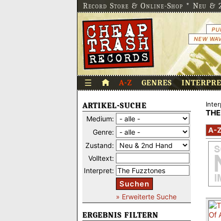
Record Store & Online-Shop * Neu & 2
PU
NEW WAV
☰
A-Z
GENRES
INTERPR
Inter
ARTIKEL-SUCHE
THE
Medium:
A-
Genre:
Zustand:
Volltext:
Interpret:
Suchen
» Erweiterte Suche
ERGEBNIS FILTERN