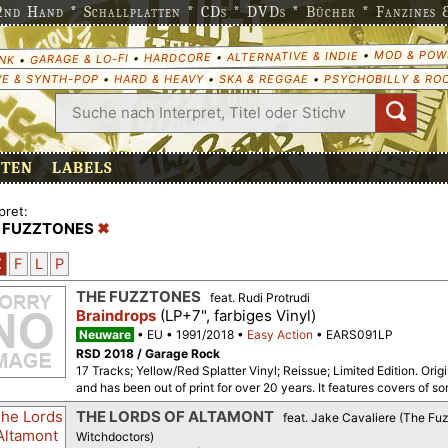
nd Hand * Schallplatten * CDs * DVDs * Bücher * Fanzines & 
MOD & POW
•
ALTERNATIVE & INDIE
•
HARDCORE
•
GARAGE & LO-FI
•
NK
E & SYNTH-POP
•
HARD & HEAVY
•
SKA & REGGAE
•
PSYCHOBILLY & RO
ETEN
LABELS
pret:
 FUZZTONES
Z
F
L
P
THE FUZZTONES
feat. Rudi Protrudi
Braindrops
(LP+7", farbiges Vinyl)
Neuware
EU
1991/2018
Easy Action
EARS091LP
RSD 2018 / Garage Rock
17 Tracks; Yellow/Red Splatter Vinyl; Reissue; Limited Edition. Orig
and has been out of print for over 20 years. It features covers of so
THE LORDS OF ALTAMONT
feat. Jake Cavaliere (The Fu
Witchdoctors)