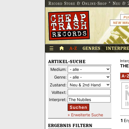
Record Store & Online-Shop * Neu & 2
PU
NEW WAV
☰
A-Z
GENRES
INTERPR
Inter
ARTIKEL-SUCHE
THE
Medium:
A-
Genre:
Zustand:
Volltext:
Interpret:
Suchen
» Erweiterte Suche
1
Er
ERGEBNIS FILTERN