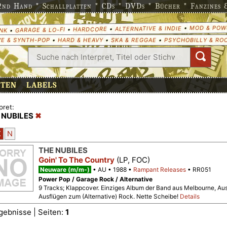
nd Hand * Schallplatten * CDs * DVDs * Bücher * Fanzines & 
MOD & POW
•
ALTERNATIVE & INDIE
•
HARDCORE
•
GARAGE & LO-FI
•
NK
E & SYNTH-POP
•
HARD & HEAVY
•
SKA & REGGAE
•
PSYCHOBILLY & RO
ETEN
LABELS
pret:
 NUBILES
Z
N
THE NUBILES
Goin' To The Country
(LP, FOC)
Neuware (m/m-)
AU
1988
Rampant Releases
RR051
Power Pop / Garage Rock / Alternative
9 Tracks; Klappcover. Einziges Album der Band aus Melbourne, Aust
Ausflügen zum (Alternative) Rock. Nette Scheibe!
Details
gebnisse | Seiten:
1