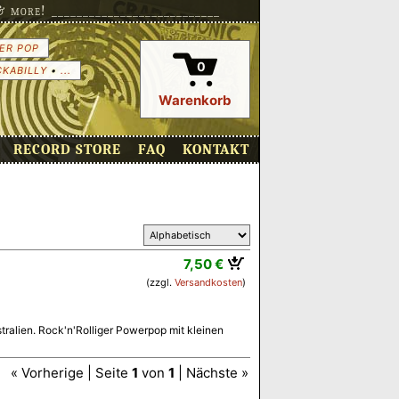
more! ___________________________
ER POP
0
CKABILLY
•
...
Warenkorb
RECORD STORE
FAQ
KONTAKT
7,50 €
(zzgl.
Versandkosten
)
ralien. Rock'n'Rolliger Powerpop mit kleinen
« Vorherige | Seite
1
von
1
| Nächste »