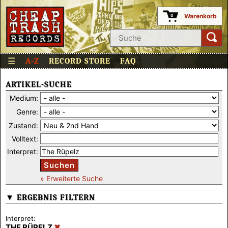
Warenkorb
0
☰
A-Z
RECORD STORE
FAQ
ARTIKEL-SUCHE
Medium:
Genre:
Zustand:
Volltext:
Interpret:
Suchen
» Erweiterte Suche
▼ ERGEBNIS FILTERN
Interpret:
THE RÜPELZ