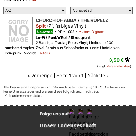
CHURCH OF ABBA
/
THE RÜPELZ
Split
(7", farbiges Vinyl)
Neuware
DE
1998
Mutant Bigbeat
Lo-Fi / Punk'n'Roll / Streetpunk
2 Bands; 4 Tracks; Rotes Vinyl; Limited to 200
numbered copies. Zwei Bands aus Schopfheim aus dem Umfeld von
Indiepunk Records.
Details
3,50 €
(zzgl.
Versandkosten
)
« Vorherige | Seite
1
von
1
| Nächste »
Alle Preise sind Endpreise zzgl.
Versandkosten
. Gemäß § 19 UStG erheben wir
keine Umsatzsteuer und weisen diese folglich auch nicht aus
(Kleinunternehmerstatus)
Folge uns auf
Unser Ladengeschäft