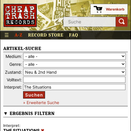
Warenkorb
0
☰
A-Z
RECORD STORE
FAQ
ARTIKEL-SUCHE
Medium:
Genre:
Zustand:
Volltext:
Interpret:
Suchen
» Erweiterte Suche
▼ ERGEBNIS FILTERN
Interpret:
THE SITUATIONS