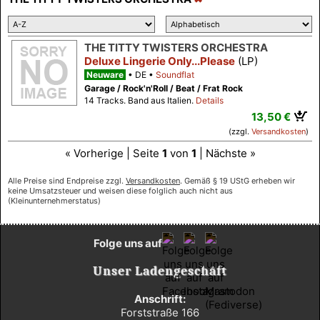
THE TITTY TWISTERS ORCHESTRA
Deluxe Lingerie Only...Please
(LP)
Neuware
DE
Soundflat
Garage / Rock'n'Roll / Beat / Frat Rock
14 Tracks. Band aus Italien.
Details
13,50 €
(zzgl.
Versandkosten
)
« Vorherige | Seite
1
von
1
| Nächste »
Alle Preise sind Endpreise zzgl.
Versandkosten
. Gemäß § 19 UStG erheben wir
keine Umsatzsteuer und weisen diese folglich auch nicht aus
(Kleinunternehmerstatus)
Folge uns auf
Unser Ladengeschäft
Anschrift:
Forststraße 166