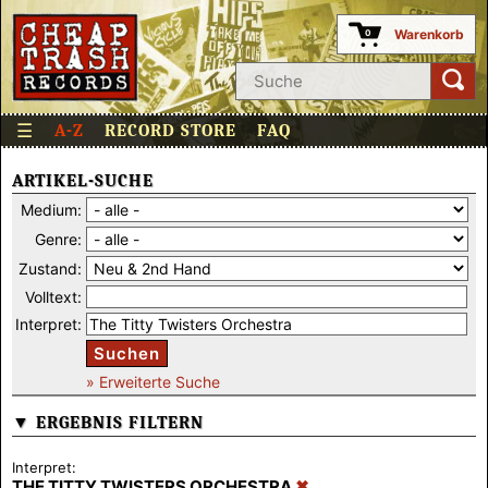
Warenkorb
0
☰
A-Z
RECORD STORE
FAQ
ARTIKEL-SUCHE
Medium:
Genre:
Zustand:
Volltext:
Interpret:
Suchen
» Erweiterte Suche
▼ ERGEBNIS FILTERN
Interpret:
THE TITTY TWISTERS ORCHESTRA