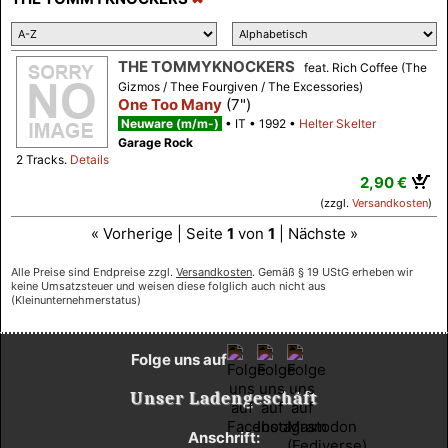
THE TOMMYKNOCKERS
feat. Rich Coffee (The
Gizmos / Thee Fourgiven / The Excessories)
One Too Many
(7")
Neuware (m/m-)
IT
1992
Helter Skelter
Garage Rock
2 Tracks.
Details
2,90 €
(zzgl.
Versandkosten
)
« Vorherige | Seite
1
von
1
| Nächste »
Alle Preise sind Endpreise zzgl.
Versandkosten
. Gemäß § 19 UStG erheben wir
keine Umsatzsteuer und weisen diese folglich auch nicht aus
(Kleinunternehmerstatus)
Folge uns auf
Unser Ladengeschäft
Anschrift: