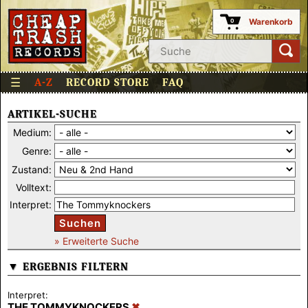
Warenkorb
0
☰
A-Z
RECORD STORE
FAQ
ARTIKEL-SUCHE
Medium:
Genre:
Zustand:
Volltext:
Interpret:
Suchen
» Erweiterte Suche
▼ ERGEBNIS FILTERN
Interpret:
THE TOMMYKNOCKERS