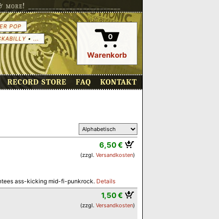
more! ___________________________
ER POP
0
CKABILLY
•
...
Warenkorb
RECORD STORE
FAQ
KONTAKT
6,50 €
(zzgl.
Versandkosten
)
tees ass-kicking mid-fi-punkrock.
Details
1,50 €
(zzgl.
Versandkosten
)