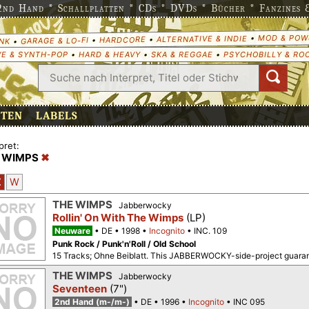
nd Hand * Schallplatten * CDs * DVDs * Bücher * Fanzines & 
MOD & POW
•
ALTERNATIVE & INDIE
•
HARDCORE
•
GARAGE & LO-FI
•
NK
E & SYNTH-POP
•
HARD & HEAVY
•
SKA & REGGAE
•
PSYCHOBILLY & RO
ETEN
LABELS
pret:
 WIMPS
Z
W
THE WIMPS
Jabberwocky
Rollin' On With The Wimps
(LP)
Neuware
DE
1998
Incognito
INC. 109
Punk Rock / Punk'n'Roll / Old School
15 Tracks; Ohne Beiblatt. This JABBERWOCKY-side-project guaran
THE WIMPS
Jabberwocky
Seventeen
(7")
2nd Hand (m-/m-)
DE
1996
Incognito
INC 095