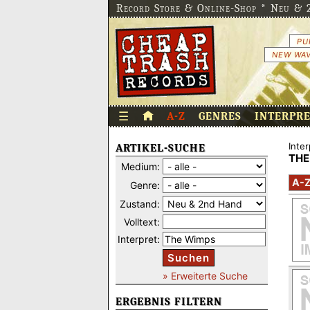
Record Store & Online-Shop * Neu & 2
PU
NEW WAV
☰
A-Z
GENRES
INTERPR
Inter
ARTIKEL-SUCHE
THE
Medium:
A-
Genre:
Zustand:
Volltext:
Interpret:
Suchen
» Erweiterte Suche
ERGEBNIS FILTERN