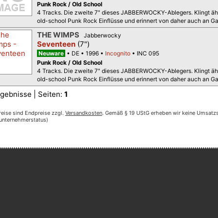
Punk Rock / Old School
4 Tracks. Die zweite 7" dieses JABBERWOCKY-Ablegers. Klingt äh
old-school Punk Rock Einflüsse und erinnert von daher auch an G
THE WIMPS
Jabberwocky
Seventeen
(7")
Neuware
DE
1996
Incognito
INC 095
Punk Rock / Old School
4 Tracks. Die zweite 7" dieses JABBERWOCKY-Ablegers. Klingt äh
old-school Punk Rock Einflüsse und erinnert von daher auch an Ga
gebnisse | Seiten:
1
reise sind Endpreise zzgl.
Versandkosten
. Gemäß § 19 UStG erheben wir keine Umsatzst
nunternehmerstatus)