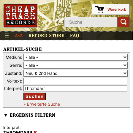
Warenkorb
0
☰
A-Z
RECORD STORE
FAQ
ARTIKEL-SUCHE
Medium:
Genre:
Zustand:
Volltext:
Interpret:
Suchen
» Erweiterte Suche
▼ ERGEBNIS FILTERN
Interpret:
THROMDARR