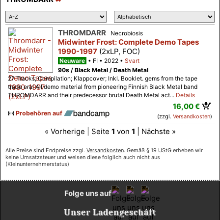
THROMDARR
Necrobiosis
Midwinter Frost: Complete Demo Tapes
1990-1997
(2xLP, FOC)
Neuware
FI
2022
Svart
90s / Black Metal / Death Metal
27 Tracks; Compilation; Klappcover; Inkl. Booklet. gems from the tape
trade era! All demo material from pioneering Finnish Black Metal band
THROMDARR and their predecessor brutal Death Metal act...
Details
16,00 €
Probehören auf
(zzgl.
Versandkosten
)
« Vorherige | Seite
1
von
1
| Nächste »
Alle Preise sind Endpreise zzgl.
Versandkosten
. Gemäß § 19 UStG erheben wir
keine Umsatzsteuer und weisen diese folglich auch nicht aus
(Kleinunternehmerstatus)
Folge uns auf
Unser Ladengeschäft