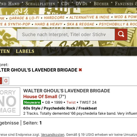
nd Hand * Schallplatten * CDs * DVDs * Bücher * Fanzines & 
MOD & POW
•
ALTERNATIVE & INDIE
•
HARDCORE
•
GARAGE & LO-FI
•
NK
E & SYNTH-POP
•
HARD & HEAVY
•
SKA & REGGAE
•
PSYCHOBILLY & RO
ETEN
LABELS
pret:
TER GHOUL'S LAVENDER BRIGADE
Z
G
WALTER GHOUL'S LAVENDER BRIGADE
House Of Small
(7")
Neuware
GB
1999
Twist
TWIST 24
60s Style / Psychedelic Rock / Freakbeat
2 Tracks. Totally demented '66 psychedelia fake band. Very influe
gebnisse | Seiten:
1
reise sind Endpreise zzgl.
Versandkosten
. Gemäß § 19 UStG erheben wir keine Umsatzst