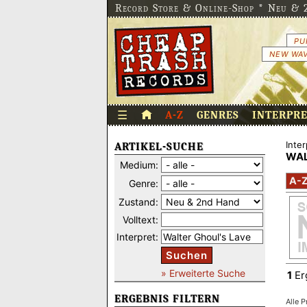
Record Store & Online-Shop * Neu & 2
PU
NEW WAV
☰
A-Z
GENRES
INTERPR
Inter
ARTIKEL-SUCHE
WAL
Medium:
A-
Genre:
Zustand:
Volltext:
Interpret:
Suchen
» Erweiterte Suche
1
Er
ERGEBNIS FILTERN
Alle P