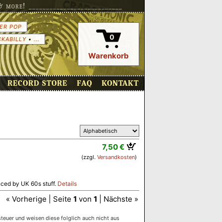
more! ___________________________
ER POP
0
CKABILLY
•
...
Warenkorb
RECORD STORE
FAQ
KONTAKT
7,50 €
(zzgl.
Versandkosten
)
nced by UK 60s stuff.
Details
« Vorherige | Seite
1
von
1
| Nächste »
euer und weisen diese folglich auch nicht aus