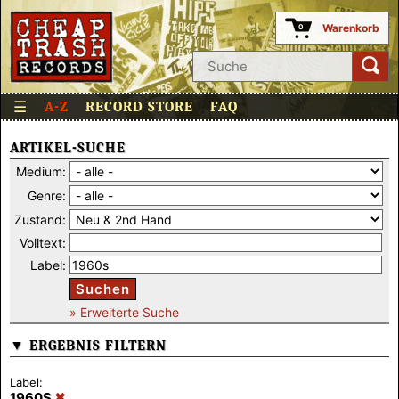
Warenkorb
0
☰
A-Z
RECORD STORE
FAQ
ARTIKEL-SUCHE
Medium:
Genre:
Zustand:
Volltext:
Label:
Suchen
» Erweiterte Suche
▼ ERGEBNIS FILTERN
Label:
1960S