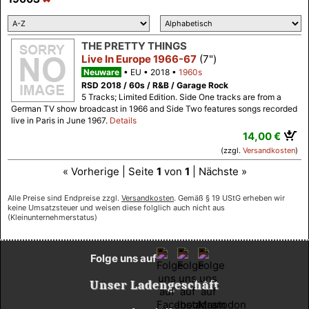
THE PRETTY THINGS
Live In Europe 1966-67
(7")
Neuware
EU
2018
1960s
RSD 2018 / 60s / R&B / Garage Rock
5 Tracks; Limited Edition. Side One tracks are from a
German TV show broadcast in 1966 and Side Two features songs recorded
live in Paris in June 1967.
Details
14,00 €
(zzgl.
Versandkosten
)
« Vorherige | Seite
1
von
1
| Nächste »
Alle Preise sind Endpreise zzgl.
Versandkosten
. Gemäß § 19 UStG erheben wir
keine Umsatzsteuer und weisen diese folglich auch nicht aus
(Kleinunternehmerstatus)
Folge uns auf
Unser Ladengeschäft