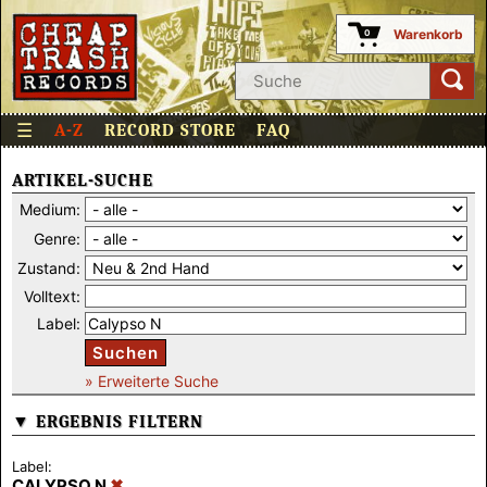
Warenkorb
0
☰
A-Z
RECORD STORE
FAQ
ARTIKEL-SUCHE
Medium:
Genre:
Zustand:
Volltext:
Label:
Suchen
» Erweiterte Suche
▼ ERGEBNIS FILTERN
Label:
CALYPSO N