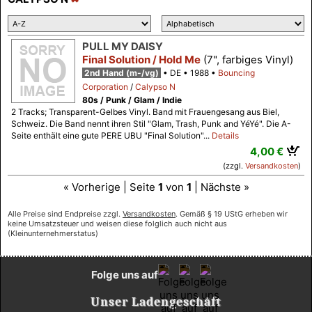
PULL MY DAISY
Final Solution / Hold Me
(7", farbiges Vinyl)
2nd Hand (m-/vg)
DE
1988
Bouncing
Corporation
/
Calypso N
80s / Punk / Glam / Indie
2 Tracks; Transparent-Gelbes Vinyl. Band mit Frauengesang aus Biel,
Schweiz. Die Band nennt ihren Stil "Glam, Trash, Punk and YéYé". Die A-
Seite enthält eine gute PERE UBU "Final Solution"...
Details
4,00 €
(zzgl.
Versandkosten
)
« Vorherige | Seite
1
von
1
| Nächste »
Alle Preise sind Endpreise zzgl.
Versandkosten
. Gemäß § 19 UStG erheben wir
keine Umsatzsteuer und weisen diese folglich auch nicht aus
(Kleinunternehmerstatus)
Folge uns auf
Unser Ladengeschäft