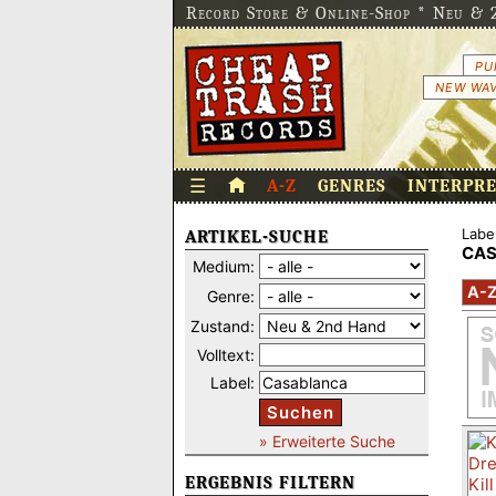
Record Store & Online-Shop * Neu & 2
PU
NEW WAV
☰
A-Z
GENRES
INTERPR
Label
ARTIKEL-SUCHE
CA
Medium:
A-
Genre:
Zustand:
Volltext:
Label:
Suchen
» Erweiterte Suche
ERGEBNIS FILTERN