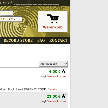
more! ___________________________
ER POP
0
CKABILLY
•
...
Warenkorb
RECORD STORE
FAQ
KONTAKT
4,00 €
(zzgl.
Versandkosten
)
hen Glam Rock Band SWEENEY TODD.
Details
23,00 €
(zzgl.
Versandkosten
)