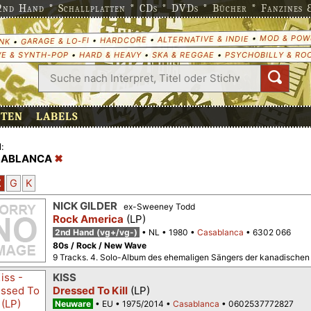
nd Hand * Schallplatten * CDs * DVDs * Bücher * Fanzines & 
MOD & POW
•
ALTERNATIVE & INDIE
•
HARDCORE
•
GARAGE & LO-FI
•
NK
E & SYNTH-POP
•
HARD & HEAVY
•
SKA & REGGAE
•
PSYCHOBILLY & RO
ETEN
LABELS
:
SABLANCA
Z
G
K
NICK GILDER
ex-Sweeney Todd
Rock America
(LP)
2nd Hand (vg+/vg-)
NL
1980
Casablanca
6302 066
80s / Rock / New Wave
9 Tracks. 4. Solo-Album des ehemaligen Sängers der kanadisc
KISS
Dressed To Kill
(LP)
Neuware
EU
1975/2014
Casablanca
0602537772827