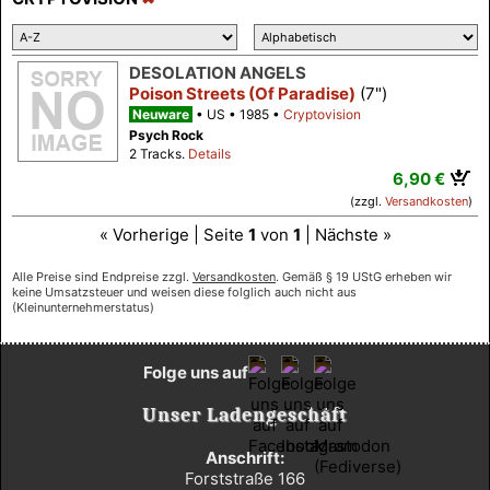
DESOLATION ANGELS
Poison Streets (Of Paradise)
(7")
Neuware
US
1985
Cryptovision
Psych Rock
2 Tracks.
Details
6,90 €
(zzgl.
Versandkosten
)
« Vorherige | Seite
1
von
1
| Nächste »
Alle Preise sind Endpreise zzgl.
Versandkosten
. Gemäß § 19 UStG erheben wir
keine Umsatzsteuer und weisen diese folglich auch nicht aus
(Kleinunternehmerstatus)
Folge uns auf
Unser Ladengeschäft
Anschrift:
Forststraße 166