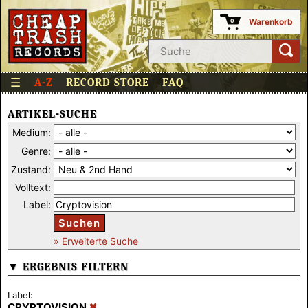
Warenkorb
0
☰
A-Z
RECORD STORE
FAQ
ARTIKEL-SUCHE
Medium:
Genre:
Zustand:
Volltext:
Label:
Suchen
» Erweiterte Suche
▼ ERGEBNIS FILTERN
Label:
CRYPTOVISION