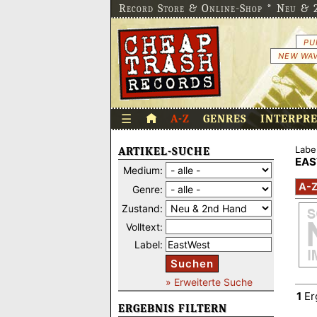
Record Store & Online-Shop * Neu & 2
PU
NEW WAV
☰
A-Z
GENRES
INTERPR
Label
ARTIKEL-SUCHE
EA
Medium:
A-
Genre:
Zustand:
Volltext:
Label:
Suchen
» Erweiterte Suche
1
Er
ERGEBNIS FILTERN