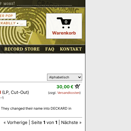
more! ___________________________
ER POP
0
CKABILLY
•
...
Warenkorb
RECORD STORE
FAQ
KONTAKT
30,00 €
l
(LP, Cut-Out)
(zzgl.
Versandkosten
)
-1
t. They changed their name into DECKARD in
« Vorherige | Seite
1
von
1
| Nächste »