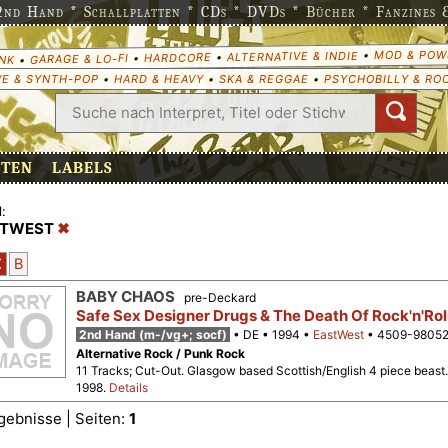
nd Hand * Schallplatten * CDs * DVDs * Bücher * Fanzines & 
MOD & POW
•
ALTERNATIVE & INDIE
•
HARDCORE
•
GARAGE & LO-FI
•
NK
E & SYNTH-POP
•
HARD & HEAVY
•
SKA & REGGAE
•
PSYCHOBILLY & RO
ETEN
LABELS
:
STWEST
Z
B
BABY CHAOS
pre-Deckard
Safe Sex Designer Drugs & The Death Of Rock'n'Rol
2nd Hand (m-/vg+; socf)
DE
1994
EastWest
4509-98052
Alternative Rock / Punk Rock
11 Tracks; Cut-Out. Glasgow based Scottish/English 4 piece beas
1998.
Details
gebnisse | Seiten:
1