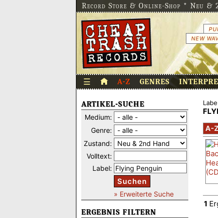
Record Store & Online-Shop * Neu & 2
PU
NEW WAV
☰
A-Z
GENRES
INTERPR
Label
ARTIKEL-SUCHE
FLY
Medium:
A-
Genre:
Zustand:
Volltext:
Label:
Suchen
» Erweiterte Suche
1
Er
ERGEBNIS FILTERN