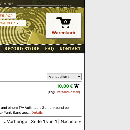
more! ___________________________
ER POP
0
CKABILLY
•
...
Warenkorb
RECORD STORE
FAQ
KONTAKT
10,00 €
(zzgl.
Versandkosten
)
) und einem TV-Auftritt als Schrankband bei
ic-Punk Band aus...
Details
« Vorherige | Seite
1
von
1
| Nächste »