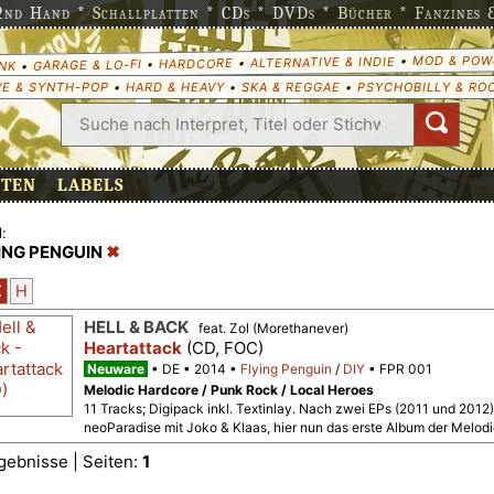
nd Hand * Schallplatten * CDs * DVDs * Bücher * Fanzines & 
MOD & POW
•
ALTERNATIVE & INDIE
•
HARDCORE
•
GARAGE & LO-FI
•
NK
E & SYNTH-POP
•
HARD & HEAVY
•
SKA & REGGAE
•
PSYCHOBILLY & RO
ETEN
LABELS
:
ING PENGUIN
Z
H
HELL & BACK
feat. Zol (Morethanever)
Heartattack
(CD, FOC)
Neuware
DE
2014
Flying Penguin
/
DIY
FPR 001
Melodic Hardcore / Punk Rock / Local Heroes
11 Tracks; Digipack inkl. Textinlay. Nach zwei EPs (2011 und 2012
neoParadise mit Joko & Klaas, hier nun das erste Album der Melod
gebnisse | Seiten:
1