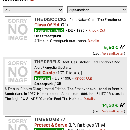
THE DISCOCKS
feat. Naka-Chin (The Erections)
Class Of '94
(7")
Neuware (m/m-)
DE
1995
Knock Out
Oi! / Streetpunk
4 Tracks. Streetpunk aus Japan.
Details
5,50 €
(zzgl.
Versandkosten
)
THE REBELS
feat. Gaz Stoker (Red London / Red
Alert / Angelic Upstarts)
Full Circle
(10", Picture)
Neuware
DE
1996
Knock Out
Streetpunk / Oi!
8 Tracks; Picture Disc; Limited Edition. The first ever punk band to form in
Sunderland in 1977. Hier mit einem Album von 1996. Inkl. BLITZ "Razors In
The Night" & SLADE "Cum On Feel The Noize"...
Details
14,50 €
(zzgl.
Versandkosten
)
TIME BOMB 77
Protect & Serve
(LP, farbiges Vinyl)