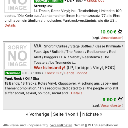
Neuware (m/m-)
DE
1997
Knock Out
Streetpunk
14 Tracks; Rotes Vinyl; Inkl. Textbeiblatt; LImited to 100
copies. "Die Kerle aus Atlanta machen ihrem Namenszusatz '77 alle Ehre
und haben ein ähnlich altmodisches Punkrockverständnis wie die US...
Details
10,90 €
(zzgl.
Versandkosten
)
V/A
Short'n'Curlies / Stage Bottles / Klasse Kriminale /
Fuck Ups / Bullshit / The Rebels / Red London / Red
Alert / Blaggers I.T.A. / Nabat / Resistenza / The
Toasters / Le Tremende /...
War Is Insanity!
(LP, farbiges Vinyl, FOC)
Neuware
DE
1996
Knock Out
/
Banda Bonnot
Punk Rock / Oi! / Ska
18 Bands; 18 Tracks; Rotes Vinyl; Klappcover. Mischung aus Label- und
Themencompilation. "This record is dedicated to all the people who still
suffer social, sexual, political, racial and...
Details
9,90 €
(zzgl.
Versandkosten
)
« Vorherige | Seite
1
von
1
| Nächste »
Alle Preise sind Endpreise zzgl.
Versandkosten
. Gemäß § 19 UStG erheben wir