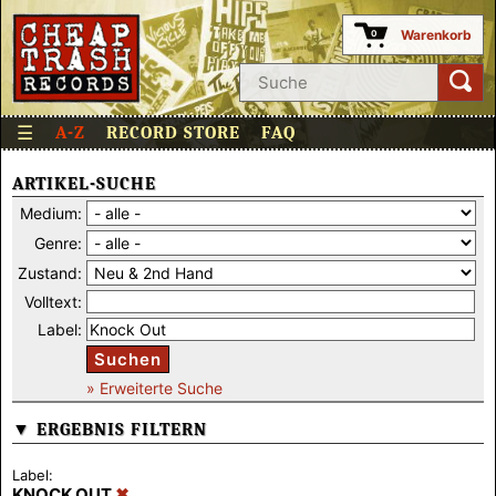
Warenkorb
0
☰
A-Z
RECORD STORE
FAQ
ARTIKEL-SUCHE
Medium:
Genre:
Zustand:
Volltext:
Label:
Suchen
» Erweiterte Suche
▼ ERGEBNIS FILTERN
Label:
KNOCK OUT