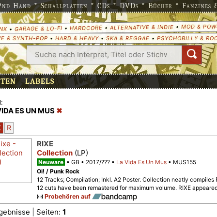
nd Hand * Schallplatten * CDs * DVDs * Bücher * Fanzines & 
MOD & POW
•
ALTERNATIVE & INDIE
•
HARDCORE
•
GARAGE & LO-FI
•
NK
E & SYNTH-POP
•
HARD & HEAVY
•
SKA & REGGAE
•
PSYCHOBILLY & RO
ETEN
LABELS
:
VIDA ES UN MUS
Z
R
RIXE
Collection
(LP)
Neuware
GB
2017/???
La Vida Es Un Mus
MUS155
Oi! / Punk Rock
12 Tracks; Compilation; Inkl. A2 Poster. Collection neatly compiles 
12 cuts have been remastered for maximum volume. RIXE appeared
Probehören auf
gebnisse | Seiten:
1