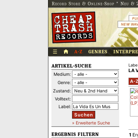
Record Store & Online-Shop * Neu & 2
PU
NEW WAV
☰
A-Z
GENRES
INTERPR
Label
ARTIKEL-SUCHE
LA 
Medium:
A-
Genre:
Zustand:
Volltext:
Label:
Suchen
» Erweiterte Suche
ERGEBNIS FILTERN
1
Er