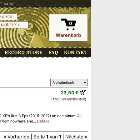
more! ___________________________
ER POP
0
CKABILLY
•
...
Warenkorb
RECORD STORE
FAQ
KONTAKT
23,50 €
(zzgl.
Versandkosten
)
RIXE's first 3 Eps (2015-2017) on one album. All
 from nowhere and...
Details
« Vorherige | Seite
1
von
1
| Nächste »