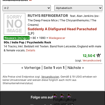
RUTH'S REFRIGERATOR
feat. Alan Jenkins (ex-
The Deep Freeze Mice / The Chrysanthemums / The
Creams)
Suddenly A Disfigured Head Parachuted
(LP)
Neuware (m/vg+)
BE
1990
Madagascar
90s / Indie Pop / Psychedelic Rock
14 Tracks; Inkl. Beiblatt mit Texten. Band from Leicester, England with male
& female vocals.
Details
12,50 €
(zzgl.
Versandkosten
)
« Vorherige | Seite
1
von
1
| Nächste »
Alle Preise sind Endpreise zzgl.
Versandkosten
. Gemäß § 19 UStG erheben wir
keine Umsatzsteuer und weisen diese folglich auch nicht aus
(Kleinunternehmerstatus)
Folge uns auf