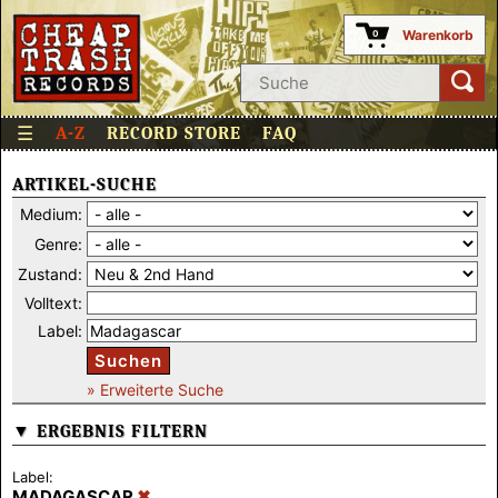
Warenkorb
0
☰
A-Z
RECORD STORE
FAQ
ARTIKEL-SUCHE
Medium:
Genre:
Zustand:
Volltext:
Label:
Suchen
» Erweiterte Suche
▼ ERGEBNIS FILTERN
Label:
MADAGASCAR