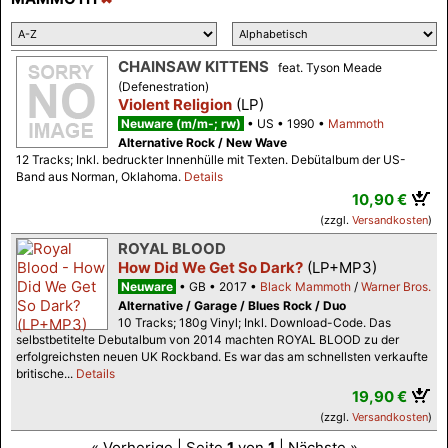
CHAINSAW KITTENS
feat. Tyson Meade
(Defenestration)
Violent Religion
(LP)
Neuware (m/m-; rw)
US
1990
Mammoth
Alternative Rock / New Wave
12 Tracks; Inkl. bedruckter Innenhülle mit Texten. Debütalbum der US-
Band aus Norman, Oklahoma.
Details
10,90 €
(zzgl.
Versandkosten
)
ROYAL BLOOD
How Did We Get So Dark?
(LP+MP3)
Neuware
GB
2017
Black Mammoth
/
Warner Bros.
Alternative / Garage / Blues Rock / Duo
10 Tracks; 180g Vinyl; Inkl. Download-Code. Das
selbstbetitelte Debutalbum von 2014 machten ROYAL BLOOD zu der
erfolgreichsten neuen UK Rockband. Es war das am schnellsten verkaufte
britische...
Details
19,90 €
(zzgl.
Versandkosten
)
« Vorherige | Seite
1
von
1
| Nächste »