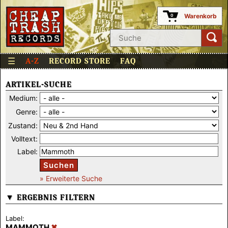
Warenkorb
0
☰
A-Z
RECORD STORE
FAQ
ARTIKEL-SUCHE
Medium:
Genre:
Zustand:
Volltext:
Label:
Suchen
» Erweiterte Suche
▼ ERGEBNIS FILTERN
Label:
MAMMOTH